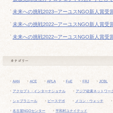
未来への挑戦2023─アーユスNGO新人賞受
未来への挑戦2022─アーユスNGO新人賞受
未来への挑戦2022─アーユスNGO新人賞受
AAN
ACE
APLA
FoE
FRJ
JCBL
アクセプト・インターナショナル
アジア砒素ネットワー
シャプラニール
ピースデポ
メコン・ウォッチ
名古屋NGOセンター
平和村ユナイテッド