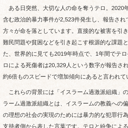
ある日突然、大切な人の命を奪うテロ。2020
含む政治的暴力事件が2,523件発生し、報告されて
方々が命を落としています。直接的な被害を引
難民問題や貧困などを引き起こす根源的な課題
た、世界的に見ても2019年時点で、1年間でテロ発
ロによる死傷者は20,329人という数字が報告さ
約6倍ものスピードで増加傾向にあると言われて
これらの背景には「イスラーム過激派組織」の
ラーム過激派組織とは、イスラームの教義への
の理想の社会の実現のためには暴力的な犯罪行
支持者側から表した言葉です。テロと紛争によ