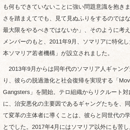
も何もできていないことに強い問題意識を抱き
さを踏まえてでも、見て見ぬふりをするのでは
最大限をやるべきではないか」、そのように考
メンバーのもと、2011年9月、ソマリアに特化
本ソマリア若者機構」が設立されました。
2013年9月からは同年代のソマリア人ギャン
り、彼らの脱過激化と社会復帰を実現する「Movemen
Gangsters」を開始。テロ組織からリクルー
に、治安悪化の主要因であるギャングたちを、
て変革の主体者に導くことは、彼らと同世代の
とでした。2017年4月にはソマリア以外にも苦