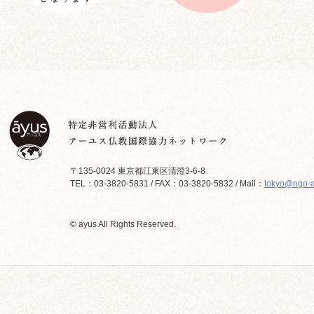
〒135-0024 東京都江東区清澄3-6-8
TEL：03-3820-5831 / FAX：03-3820-5832 / Mail：
tokyo@ngo-a
© ayus All Rights Reserved.