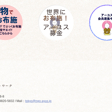
6-8
820-5832 / Mail：
tokyo@ngo-ayus.jp