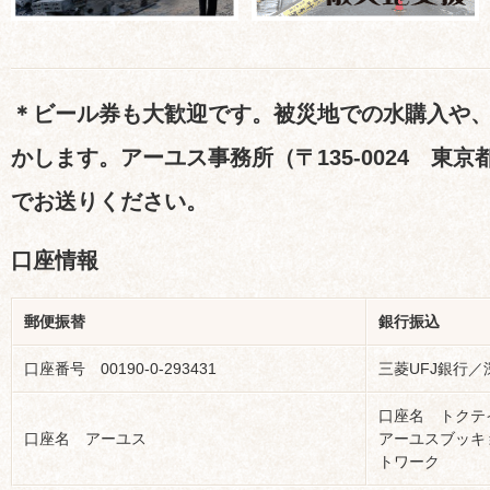
＊ビール券も大歓迎です。被災地での水購入や
かします。アーユス事務所（〒135-0024 東京都
でお送りください。
口座情報
郵便振替
銀行振込
口座番号 00190-0-293431
三菱UFJ銀行／
口座名 トク
口座名 アーユス
アーユスブッキ
トワーク