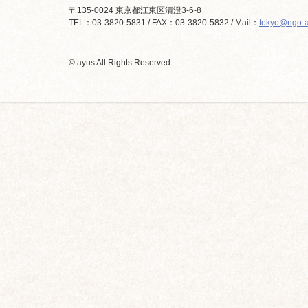
〒135-0024 東京都江東区清澄3-6-8
TEL：03-3820-5831 / FAX：03-3820-5832 / Mail：
tokyo@ngo-a
© ayus All Rights Reserved.