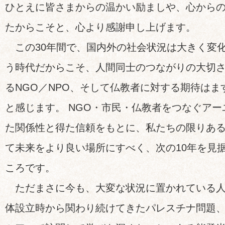
ひとえに皆さまからの温かい励ましや、心から
たからこそと、心より感謝申し上げます。
この30年間で、国内外の社会状況は大きく変
う時代だからこそ、人間同士のつながりの大切
るNGO／NPO、そして仏教者に対する期待は
と感じます。 NGO・市民・仏教者をつなぐア
た関係性と得た信頼をもとに、私たちの限りあ
て未来をより良い場所にすべく、次の10年を見
ころです。
ただまさに今も、大変な状況に置かれている人
体設立時から関わり続けてきたパレスチナ問題