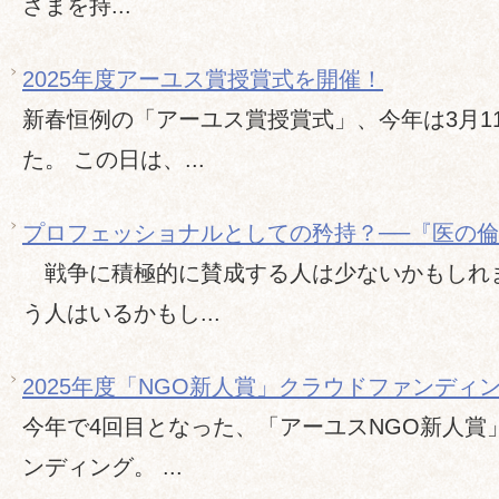
さまを持...
2025年度アーユス賞授賞式を開催！
新春恒例の「アーユス賞授賞式」、今年は3月1
た。 この日は、...
プロフェッショナルとしての矜持？──『医の
戦争に積極的に賛成する人は少ないかもしれ
う人はいるかもし...
2025年度「NGO新人賞」クラウドファンディ
今年で4回目となった、「アーユスNGO新人賞
ンディング。 ...