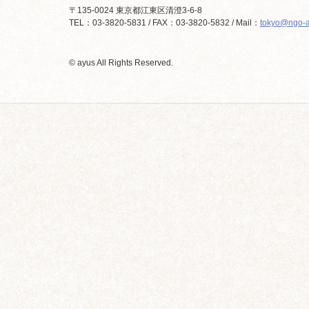
〒135-0024 東京都江東区清澄3-6-8
TEL：03-3820-5831 / FAX：03-3820-5832 / Mail：
tokyo@ngo-a
© ayus All Rights Reserved.