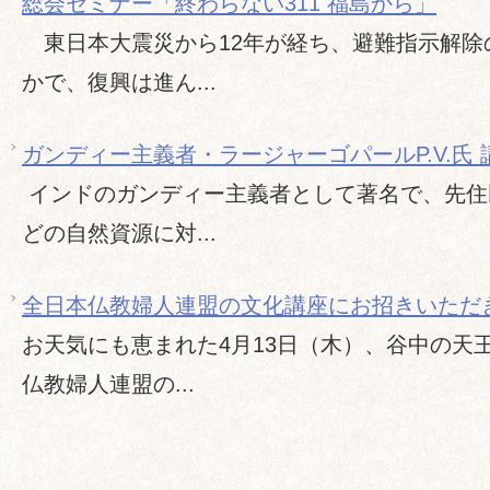
総会セミナー「終わらない311 福島から」
東日本大震災から12年が経ち、避難指示解除
かで、復興は進ん...
ガンディー主義者・ラージャーゴパールP.V.氏 
インドのガンディー主義者として著名で、先住
どの自然資源に対...
全日本仏教婦人連盟の文化講座にお招きいただ
お天気にも恵まれた4月13日（木）、谷中の天
仏教婦人連盟の...