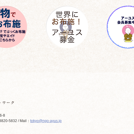
6-8
820-5832 / Mail：
tokyo@ngo-ayus.jp