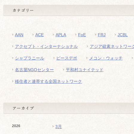
AAN
ACE
APLA
FoE
FRJ
JCBL
アクセプト・インターナショナル
アジア砒素ネットワー
シャプラニール
ピースデポ
メコン・ウォッチ
名古屋NGOセンター
平和村ユナイテッド
移住者と連帯する全国ネットワーク
2026
3月