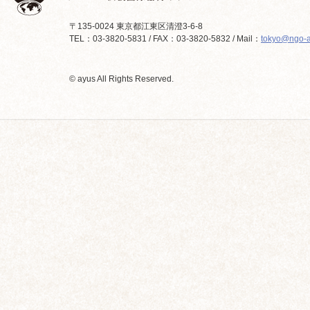
〒135-0024 東京都江東区清澄3-6-8
TEL：03-3820-5831 / FAX：03-3820-5832 / Mail：
tokyo@ngo-a
© ayus All Rights Reserved.