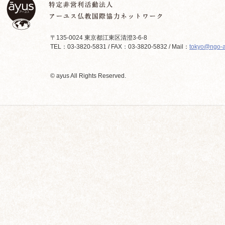
〒135-0024 東京都江東区清澄3-6-8
TEL：03-3820-5831 / FAX：03-3820-5832 / Mail：
tokyo@ngo-a
© ayus All Rights Reserved.