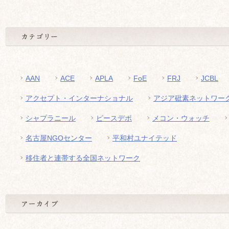
AAN
ACE
APLA
FoE
FRJ
JCBL
アクセプト・インターナショナル
アジア砒素ネットワー
シャプラニール
ピースデポ
メコン・ウォッチ
名古屋NGOセンター
平和村ユナイテッド
移住者と連帯する全国ネットワーク