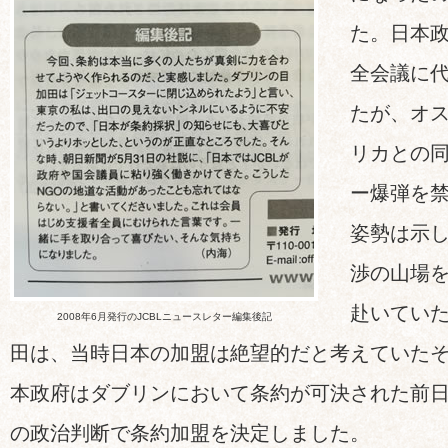
た。日本
全会議に
たが、オ
リカとの
ー爆弾を
姿勢は示
渉の山場
赴いていた
2008年6月発行のJCBLニュースレター編集後記
田は、当時日本の加盟は絶望的だと考えていた
本政府はダブリンにおいて条約が可決された前
の政治判断で条約加盟を決定しました。