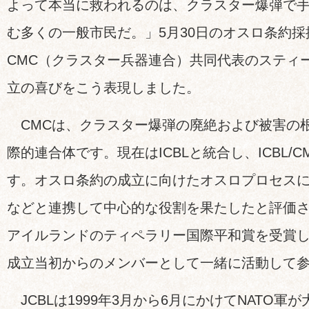
よって本当に救われるのは、クラスター爆弾で
む多くの一般市民だ。」5月30日のオスロ条約
CMC（クラスター兵器連合）共同代表のスティ
立の喜びをこう表現しました。
CMCは、クラスター爆弾の廃絶および被害の根
際的連合体です。現在はICBLと統合し、ICBL/
す。オスロ条約の成立に向けたオスロプロセス
などと連携して中心的な役割を果たしたと評価され
アイルランドのティペラリー国際平和賞を受賞しま
成立当初からのメンバーとして一緒に活動して
JCBLは1999年3月から6月にかけてNATO軍