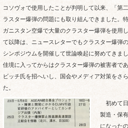
コソヴォで使用したことが判明して以来、「第
ラスター爆弾の問題にも取り組んできました。特に
ガニスタン空爆で大量のクラスター爆弾を使用
て以降は、ニュースレターでもクラスター爆弾
シンポジウムを開催して世論喚起に努めてきま
佳境に入ってからはクラスター爆弾の被害者で
ビッチ氏を招へいし、国会やメディア対策をさ
た。
初めて日
製造・保
になったの