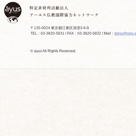
〒135-0024 東京都江東区清澄3-6-8
TEL：03-3820-5831 / FAX：03-3820-5832 / Mail：
tokyo@ngo-a
© ayus All Rights Reserved.