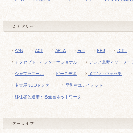
AAN
ACE
APLA
FoE
FRJ
JCBL
アクセプト・インターナショナル
アジア砒素ネットワー
シャプラニール
ピースデポ
メコン・ウォッチ
名古屋NGOセンター
平和村ユナイテッド
移住者と連帯する全国ネットワーク