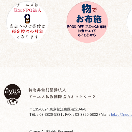
〒135-0024 東京都江東区清澄3-6-8
TEL：03-3820-5831 / FAX：03-3820-5832 / Mail：
tokyo@ngo-a
© ayus All Rights Reserved.