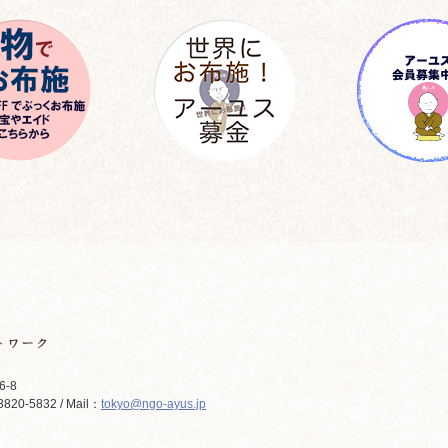
6-8
820-5832 / Mail：
tokyo@ngo-ayus.jp