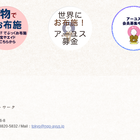
6-8
820-5832 / Mail：
tokyo@ngo-ayus.jp