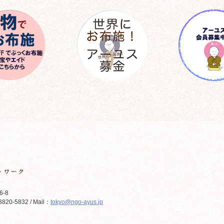
6-8
820-5832 / Mail：
tokyo@ngo-ayus.jp