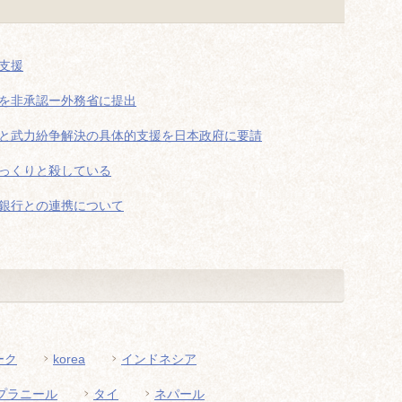
支援
を非承認ー外務省に提出
と武力紛争解決の具体的支援を日本政府に要請
っくりと殺している
銀行との連携について
ーク
korea
インドネシア
プラニール
タイ
ネパール