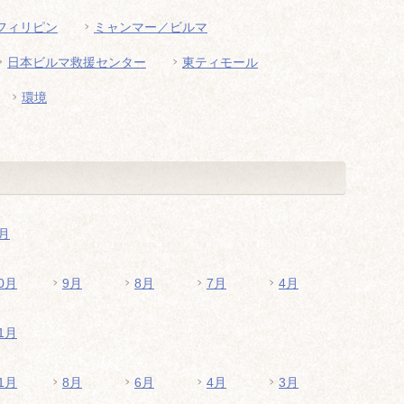
フィリピン
ミャンマー／ビルマ
日本ビルマ救援センター
東ティモール
環境
月
0月
9月
8月
7月
4月
1月
1月
8月
6月
4月
3月