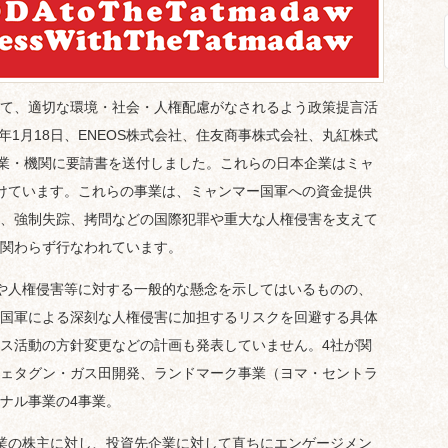
て、適切な環境・社会・人権配慮がなされるよう政策提言活
年1月18日、ENEOS株式会社、住友商事株式会社、丸紅株式
企業・機関に要請書を送付しました。これらの日本企業はミャ
けています。これらの事業は、ミャンマー国軍への資金提供
、強制失踪、拷問などの国際犯罪や重大な人権侵害を支えて
関わらず行なわれています。
や人権侵害等に対する一般的な懸念を示してはいるものの、
国軍による深刻な人権侵害に加担するリスクを回避する具体
ス活動の方針変更などの計画も発表していません。4社が関
ェタグン・ガス田開発、ランドマーク事業（ヨマ・セントラ
ナル事業の4事業。
業の株主に対し、投資先企業に対して直ちにエンゲージメン