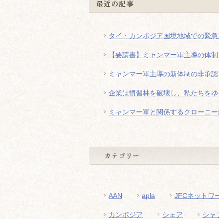
最近の記事
タイ・カンボジア国境地域での緊急
【要請書】ミャンマー軍主導の体制
ミャンマー軍主導の新体制の非承認
企業は慣習林を破壊し、私たちをゆ
ミャンマー軍と関係するクローニー
AAN
apla
JFCネットワ
カンボジア
シェア
シャ