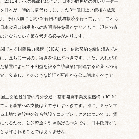
2011年からの民政化に伴い、日本の財務省の強いリーダー
を日本が一時的に肩代わりし、また3千億円近い債権を放棄
は、それ以前にも約700億円の債務救済を行っており、これら
日本政府は納税者への説明責任を果たすとともに、現在の債
のとならない方策を考える必要があります。
関である国際協力機構（JICA）は、借款契約を締結済みであ
は、直ちに一切の手続きを停止すべきです。また、入札が終
た措置によって不利益を被る当該事業に関連する企業への補
査、公表し、どのような処理が可能かを公に議論すべきで
国土交通省所管の海外交通・都市開発事業支援機構（JOIN）
ている事業への支援は全て停止すべきです。特に、ミャンマ
る土地で建設中の複合施設Ｙコンプレックスについては、賃
になるため、公的資金を引き揚げるべきです。日本政府がミ
とは許されることではありません。