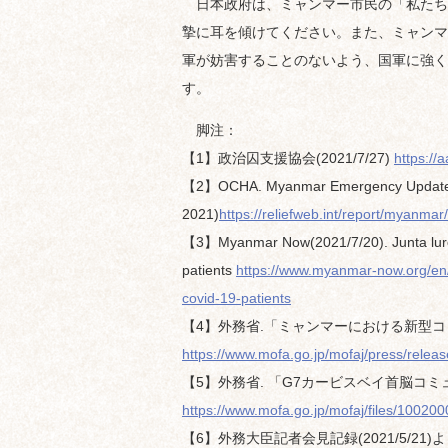
日本政府は、ミャンマー市民の「私たち
摯に耳を傾けてください。また、ミャンマ
軍が妨害することのないよう、国軍に強く
す。
脚注：
【1】政治囚支援協会(2021/7/27)
https://
【2】OCHA. Myanmar Emergency Update (
2021)
https://reliefweb.int/report/myanm
【3】Myanmar Now(2021/7/20). Junta lures
patients
https://www.myanmar-now.org/en/
covid-19-patients
【4】外務省.「ミャンマーにおける新型コロ
https://www.mofa.go.jp/mofaj/press/rele
【5】外務省. 「G7カービスベイ首脳コ
https://www.mofa.go.jp/mofaj/files/100200
【6】外務大臣記者会見記録(2021/5/21