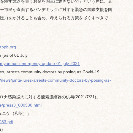
を殺す武器を買うお金を国軍に渡さないで」という声に、真
ー市民が直面するパンデミックに対する緊急の国際支援を国
圧力をかけることも含め、考えられる方策を尽くすべきで
aappb.org
as of 01 July
ar/myanmar-emergency-update-01-july-2021
, arrests community doctors by posing as Covid-19
news/junta-lures-arrests-community-doctors-by-posing-as-
ナ感染拡大に対する酸素濃縮器の供与(2021/7/21)」
ase/press3_000530.html
ミュニケ（和訳）」
083.pdf
)より