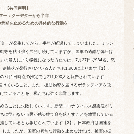
【共同声明】
マー：クーデターから半年
の暴挙を止めるための具体的な行動を
デターが発生してから、半年が経過してしまいました。ミャン
動等を粘り強く展開し続けていますが、国軍の過酷な弾圧は
の暴力により犠牲になった方たちは、7月27日で934名、恣
、逮捕状が発行されている人たちも1,963に上ります【1】。
7月1日時点の推定でも211,000人と報告されています
続けていること、また、援助物資を届けるボランティアを攻
続けていることを、私たちは強く非難します。
めることに失敗しています。新型コロナウィルス感染症がミ
ちに従わない市民が感染症で命を落とすことを放置している
捕しているとも報じられています【3】。日本政府は国連を
】しましたが、国軍の異常な行動を止めなければ、被害の拡