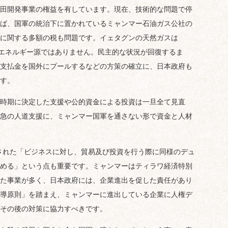
田開発事業の権益を有しています。現在、技術的な問題で停
ば、国軍の統治下に置かれているミャンマー石油ガス公社の
に関する多額の税も問題です。イェタグンの天然ガスは
のエネルギー源ではありません。民主的な状況が回復するま
支払金を国外にプールするなどの方策の確立に、日本政府も
す。
時期に決定した支援や公的資金による投資は一旦全て見直
急の人道支援に、ミャンマー国軍を通さない形で資金と人材
された「ビジネスに対し、貿易及び投資を行う際に同様のデュ
める」という点も重要です。ミャンマーはティラワ経済特別
た事業が多く、日本政府には、企業進出を促した責任があり
導原則」を踏まえ、ミャンマーに進出している企業に人権デ
その後の対策に協力すべきです。