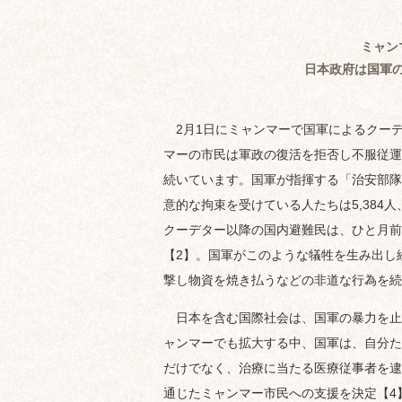
ミャン
日本政府は国軍
2月1日にミャンマーで国軍によるクー
マーの市民は軍政の復活を拒否し不服従運
続いています。国軍が指揮する「治安部隊」
意的な拘束を受けている人たちは5,384人
クーデター以降の国内避難民は、ひと月前の
【2】。国軍がこのような犠牲を生み出し
撃し物資を焼き払うなどの非道な行為を
日本を含む国際社会は、国軍の暴力を止
ャンマーでも拡大する中、国軍は、自分た
だけでなく、治療に当たる医療従事者を逮
通じたミャンマー市民への支援を決定【4