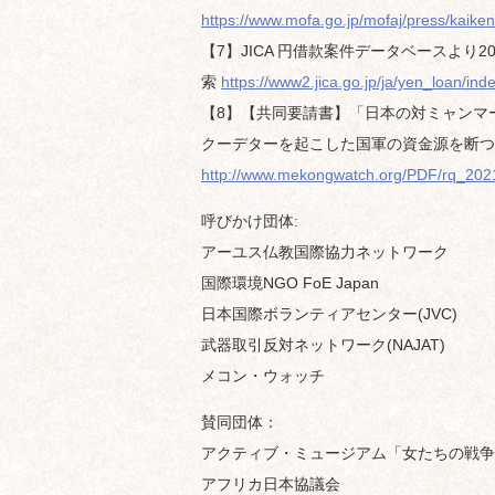
https://www.mofa.go.jp/mofaj/press/kaike
【7】JICA 円借款案件データベースより2
索
https://www2.jica.go.jp/ja/yen_loan/ind
【8】【共同要請書】「日本の対ミャンマ
クーデターを起こした国軍の資金源を断つよう
http://www.mekongwatch.org/PDF/rq_202
呼びかけ団体:
アーユス仏教国際協力ネットワーク
国際環境NGO FoE Japan
日本国際ボランティアセンター(JVC)
武器取引反対ネットワーク(NAJAT)
メコン・ウォッチ
賛同団体：
アクティブ・ミュージアム「女たちの戦争
アフリカ日本協議会