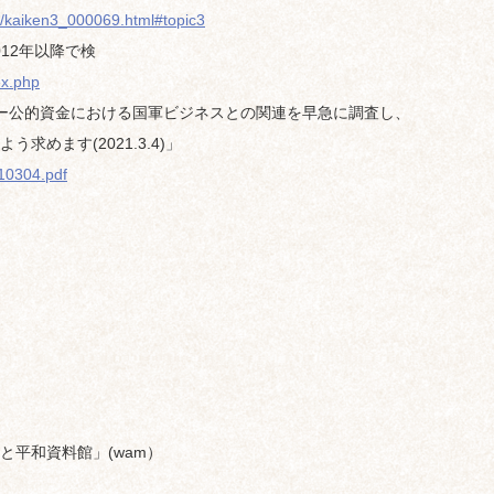
n/kaiken3_000069.html#topic3
012年以降で検
ex.php
ー公的資金における国軍ビジネスとの関連を早急に調査し、
求めます(2021.3.4)」
10304.pdf
と平和資料館」(wam）