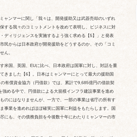
ミャンマーに関し「我々は、開発援助又は武器売却のいずれ
保する我々のコミットメントを改めて表明し、ビジネスに対
・ディリジェンスを実施するよう強く求める【5】」と発表
市民からは日本政府が開発援助をどうするのか、その「コミ
せん。
す米国、英国、EUに比べ、日本政府は国軍に対し、対話を重
てきました【6】。日本はミャンマーにとって最大の援助国
の有償資金協力（円借款）では、累計で9,685億円の借款契
を強める中で、円借款による大規模インフラ建設事業を進め
ものにはなりませんが、一方で、一部の事業は省庁の所有す
ま事業を進めればほぼ確実に国軍に利益をもたらします。国
尽にも、その債務負担を今後数十年にわたりミャンマーの市