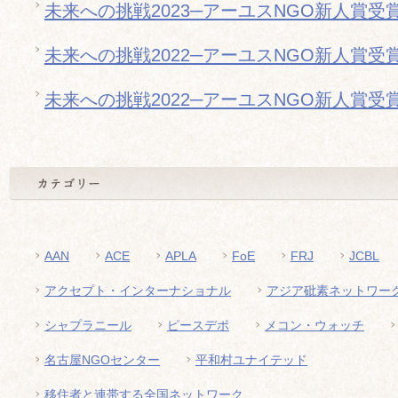
未来への挑戦2023─アーユスNGO新人賞受
未来への挑戦2022─アーユスNGO新人賞受
未来への挑戦2022─アーユスNGO新人賞受
AAN
ACE
APLA
FoE
FRJ
JCBL
アクセプト・インターナショナル
アジア砒素ネットワー
シャプラニール
ピースデポ
メコン・ウォッチ
名古屋NGOセンター
平和村ユナイテッド
移住者と連帯する全国ネットワーク