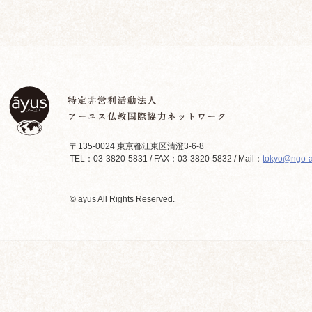
〒135-0024 東京都江東区清澄3-6-8
TEL：03-3820-5831 / FAX：03-3820-5832 / Mail：
tokyo@ngo-a
© ayus All Rights Reserved.