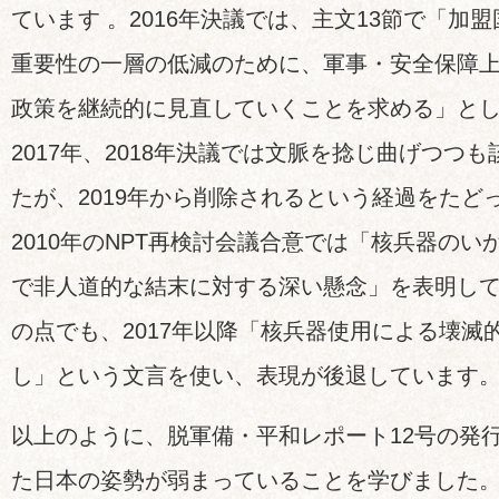
ています 。2016年決議では、主文13節で「加
重要性の一層の低減のために、軍事・安全保障
政策を継続的に見直していくことを求める」と
2017年、2018年決議では文脈を捻じ曲げつつ
たが、2019年から削除されるという経過をたど
2010年のNPT再検討会議合意では「核兵器の
で非人道的な結末に対する深い懸念」を表明し
の点でも、2017年以降「核兵器使用による壊滅
し」という文言を使い、表現が後退しています
以上のように、脱軍備・平和レポート12号の発
た日本の姿勢が弱まっていることを学びました