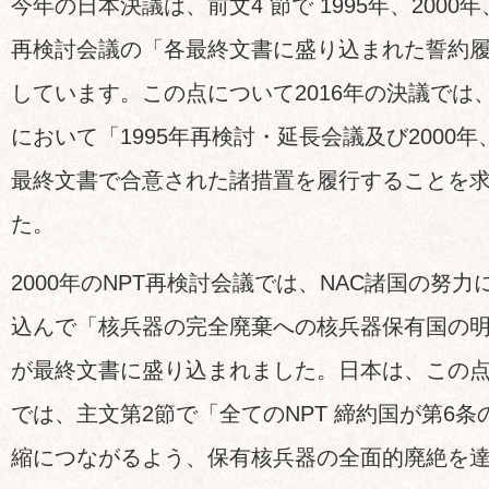
今年の日本決議は、前文4 節で 1995年、2000年
再検討会議の「各最終文書に盛り込まれた誓約
しています。この点について2016年の決議では
において「1995年再検討・延長会議及び2000年
最終文書で合意された諸措置を履行することを
た。
2000年のNPT再検討会議では、NAC諸国の努
込んで「核兵器の完全廃棄への核兵器保有国の
が最終文書に盛り込まれました。日本は、この点を
では、主文第2節で「全てのNPT 締約国が第6
縮につながるよう、保有核兵器の全面的廃絶を