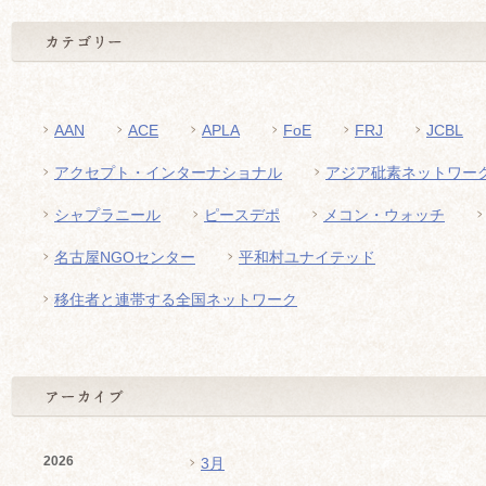
AAN
ACE
APLA
FoE
FRJ
JCBL
アクセプト・インターナショナル
アジア砒素ネットワー
シャプラニール
ピースデポ
メコン・ウォッチ
名古屋NGOセンター
平和村ユナイテッド
移住者と連帯する全国ネットワーク
2026
3月