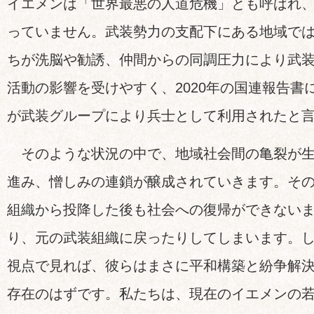
イエメンは「世界最悪の人道危機」とも呼ばれ
っていません。武装勢力の支配下にある地域で
ちが洗脳や勧誘、仲間からの同調圧力により武
活動の影響を受けやすく、2020年の国連報告書に
が武装グループにより兵士として利用されたと
そのような状況の中で、地域社会間の亀裂が生
進み、憎しみの連鎖が醸成されていきます。そ
組織から投降した後も社会への復帰ができない
り、元の武装組織に戻ったりしてしまいます。
視点で見れば、彼らはまさに平和構築と紛争解
存在のはずです。私たちは、現在のイエメンの