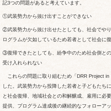
記3つの問題があると考えています。
①武装勢力から抜け出すことができない
②武装勢力から抜け出せたとしても、社会でや
ログラムが欠如しているため若者として社会に
③復帰できたとしても、紛争中のため社会側と
受け入れられない
これらの問題に取り組むため「DRR Project in
した。武装勢力から投降した若者と子どもたち
と社会復帰、地域社会との和解醸成、雇用に必
提供、プログラム達成後の継続的なフォローア