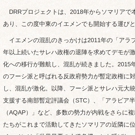
DRRプロジェクトは、2018年からソマリアで
あり、この度中東のイエメンでも開始する運び
イエメンの混乱のきっかけは2011年の「アラブ
年以上続いたサレハ政権の退陣を求めてデモが
化への移行が難航し、混乱が続きました。2015
のフーシ派と呼ばれる反政府勢力が暫定政権に
し、混乱が激化。以降、フーシ派とサレハ元大統
支援する南部暫定評議会（STC）、「アラビア
（AQAP）」など、多数の勢力が内戦をさらに
たちがこれまで活動してきたソマリアの近隣に