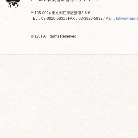
〒135-0024 東京都江東区清澄3-6-8
TEL：03-3820-5831 / FAX：03-3820-5832 / Mail：
tokyo@ngo-a
© ayus All Rights Reserved.