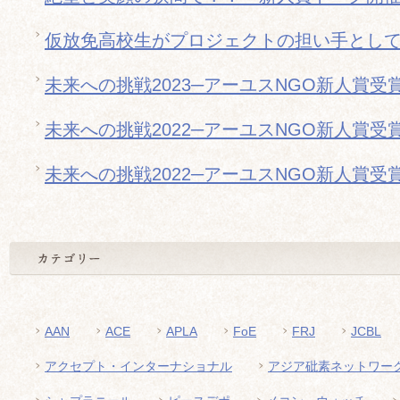
仮放免高校生がプロジェクトの担い手とし
未来への挑戦2023─アーユスNGO新人賞受
未来への挑戦2022─アーユスNGO新人賞受
未来への挑戦2022─アーユスNGO新人賞受
AAN
ACE
APLA
FoE
FRJ
JCBL
アクセプト・インターナショナル
アジア砒素ネットワー