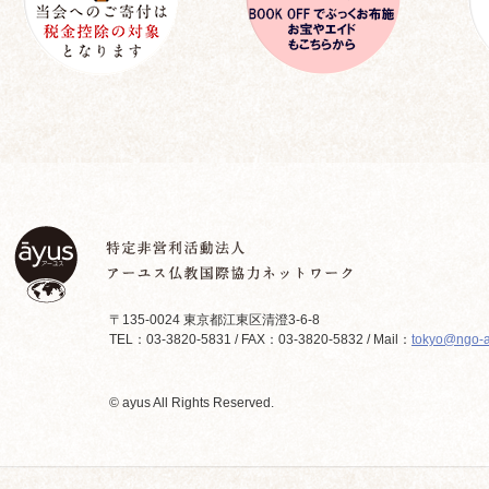
〒135-0024 東京都江東区清澄3-6-8
TEL：03-3820-5831 / FAX：03-3820-5832 / Mail：
tokyo@ngo-a
© ayus All Rights Reserved.