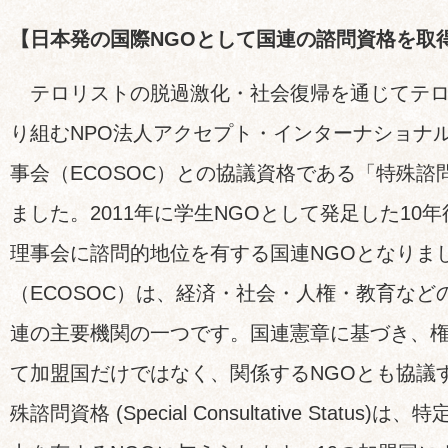
【日本発の国際NGOとして国連の諮問資格を取
テロリストの脱過激化・社会復帰を通じてテロ
り組むNPO法人アクセプト・インターナショナ
事会（ECOSOC）との協議資格である「特殊諮
ました。2011年に学生NGOとして発足した10
理事会に諮問的地位を有する国連NGOとなりま
（ECOSOC）は、経済・社会・人権・教育など
連の主要機関の一つです。国連憲章に基づき、
て加盟国だけではなく、関係するNGOとも協議
殊諮問資格 (Special Consultative Statu