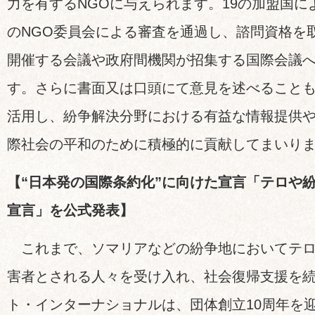
力を有するNGOに与えられます。19の加盟国
のNGO委員会による審査を通過し、諮問資格を
開催する会議や政府間機関が招集する国際会議
す。さらに書面又は口頭にて意見を述べること
活用し、紛争解決分野における有益な情報提供
際社会の平和のために積極的に貢献してまいり
【“日本発の国際条約化”に向けた宣言「テロや
宣言」を公式発表】
これまで、ソマリアなどの紛争地においてテロ
害者とされる人々を受け入れ、社会復帰支援を
ト・インターナショナルは、団体創立10周年を迎え