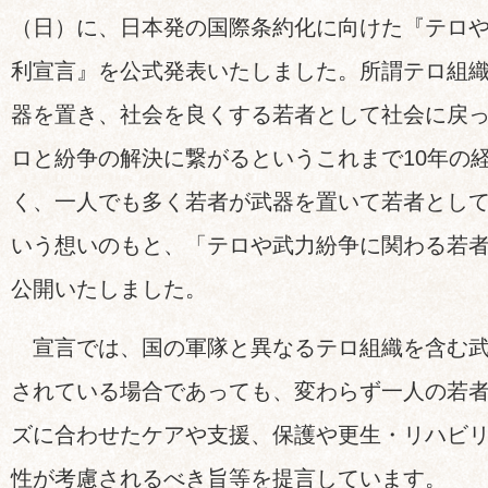
（日）に、日本発の国際条約化に向けた『テロ
利宣言』を公式発表いたしました。所謂テロ組
器を置き、社会を良くする若者として社会に戻
ロと紛争の解決に繋がるというこれまで10年の
く、一人でも多く若者が武器を置いて若者とし
いう想いのもと、「テロや武力紛争に関わる若
公開いたしました。
宣言では、国の軍隊と異なるテロ組織を含む武
されている場合であっても、変わらず一人の若
ズに合わせたケアや支援、保護や更生・リハビ
性が考慮されるべき旨等を提言しています。