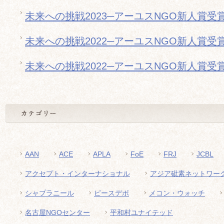
未来への挑戦2023─アーユスNGO新人賞受
未来への挑戦2022─アーユスNGO新人賞受
未来への挑戦2022─アーユスNGO新人賞受
AAN
ACE
APLA
FoE
FRJ
JCBL
アクセプト・インターナショナル
アジア砒素ネットワー
シャプラニール
ピースデポ
メコン・ウォッチ
名古屋NGOセンター
平和村ユナイテッド