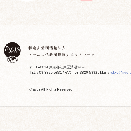
〒135-0024 東京都江東区清澄3-6-8
TEL：03-3820-5831 / FAX：03-3820-5832 / Mail：
tokyo@ngo-a
© ayus All Rights Reserved.