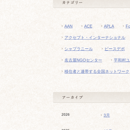
AAN
ACE
APLA
F
アクセプト・インターナショナル
シャプラニール
ピースデポ
名古屋NGOセンター
平和村ユ
移住者と連帯する全国ネットワーク
2026
3月