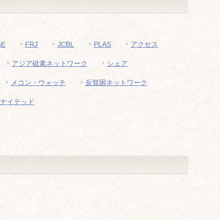
oE
FRJ
JCBL
PLAS
アクセス
アジア砒素ネットワーク
シェア
メコン・ウォッチ
反貧困ネットワーク
ナイテッド