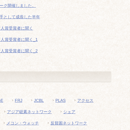
ーク開催しました。
手として成長した半年
O新人賞受賞者に聞く
新人賞受賞者に聞く_1
新人賞受賞者に聞く_2
oE
FRJ
JCBL
PLAS
アクセス
アジア砒素ネットワーク
シェア
メコン・ウォッチ
反貧困ネットワーク