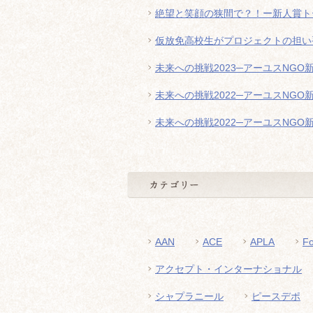
絶望と笑顔の狭間で？！ー新人賞ト
仮放免高校生がプロジェクトの担い
未来への挑戦2023─アーユスNG
未来への挑戦2022─アーユスNGO
未来への挑戦2022─アーユスNGO
AAN
ACE
APLA
F
アクセプト・インターナショナル
シャプラニール
ピースデポ