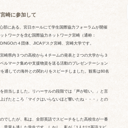
n宮崎に参加して
中心部にある、宮日ホールにて学生国際協力フォーラムが開催
ットワークを含む国際協力ネットワーク宮崎（通称：
O/NGOの４団体、JICAデスク宮崎、宮崎大学です。
宮崎県内３つの高校から４チームの発表と２つの大学から３
ベルマーク集めや支援物資を送る活動のプレゼンテーション
学を通しての海外との関わりをスピーチしました。観客は80名
を担当しました。リハーサルの段階では「声が暗い。」と言
上げたところ「マイクはいらないほど響いたね・・・」との
のでしたが、私は、全部英語でスピーチをした高校生が一番
、受賞も逃した学生です。しかし、私が「1人だけ英語スピ