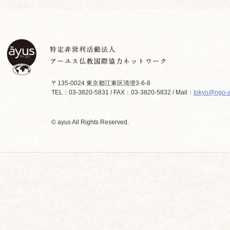
〒135-0024 東京都江東区清澄3-6-8
TEL：03-3820-5831 / FAX：03-3820-5832 / Mail：
tokyo@ngo-a
© ayus All Rights Reserved.