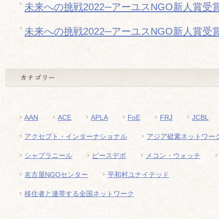
未来への挑戦2022─アーユスNGO新人賞受
未来への挑戦2022─アーユスNGO新人賞受
AAN
ACE
APLA
FoE
FRJ
JCBL
アクセプト・インターナショナル
アジア砒素ネットワー
シャプラニール
ピースデポ
メコン・ウォッチ
名古屋NGOセンター
平和村ユナイテッド
移住者と連帯する全国ネットワーク