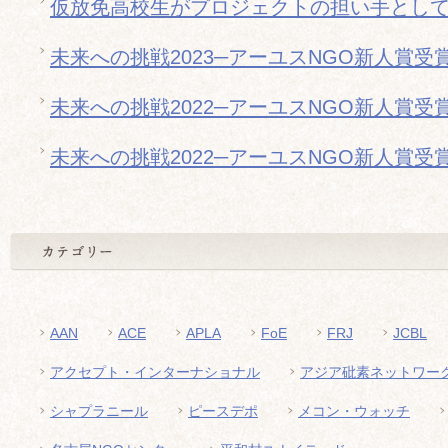
仮放免高校生がプロジェクトの担い手とし
未来への挑戦2023─アーユスNGO新人賞受
未来への挑戦2022─アーユスNGO新人賞受
未来への挑戦2022─アーユスNGO新人賞受
AAN
ACE
APLA
FoE
FRJ
JCBL
アクセプト・インターナショナル
アジア砒素ネットワー
シャプラニール
ピースデポ
メコン・ウォッチ