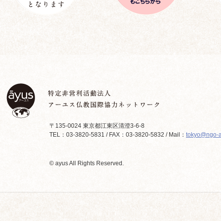
〒135-0024 東京都江東区清澄3-6-8
TEL：03-3820-5831 / FAX：03-3820-5832 / Mail：
tokyo@ngo-a
© ayus All Rights Reserved.