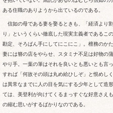
を抱いていない。屈託があるのはむしろ信如の
ある住職のありようから出ているのである。
信如の母である妻を娶るときも、「経済より割
り」というくらい徹底した現実主義者であるこ
勘定、そろばん手にしてにこにこ」。檀務のか
妻には簪の店をやらせ、スタミナ不足は好物の
やり手。一葉の筆はそれを良いとも悪いとも言
すれば「何故その頭は丸め給ひしぞ」と恨めし
は異常なまでに人の目を気にする少年として造
ては、美登利が向けてくるまっすぐな好意さえ
の縮む思いがするばかりなのである。