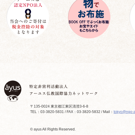
〒135-0024 東京都江東区清澄3-6-8
TEL：03-3820-5831 / FAX：03-3820-5832 / Mail：
tokyo@ngo-a
© ayus All Rights Reserved.