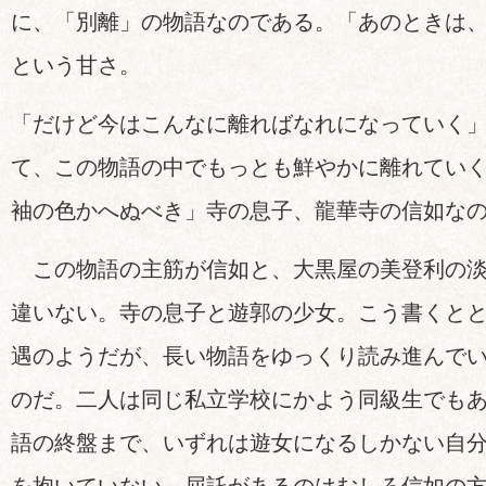
に、「別離」の物語なのである。「あのときは
という甘さ。
「だけど今はこんなに離ればなれになっていく
て、この物語の中でもっとも鮮やかに離れてい
袖の色かへぬべき」寺の息子、龍華寺の信如な
この物語の主筋が信如と、大黒屋の美登利の淡
違いない。寺の息子と遊郭の少女。こう書くと
遇のようだが、長い物語をゆっくり読み進んで
のだ。二人は同じ私立学校にかよう同級生でも
語の終盤まで、いずれは遊女になるしかない自