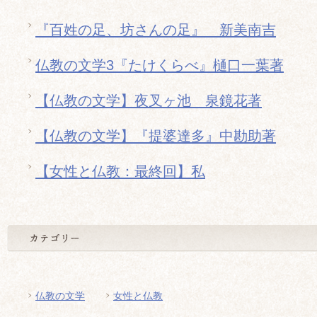
『百姓の足、坊さんの足』 新美南吉
仏教の文学3『たけくらべ』樋口一葉著
【仏教の文学】夜叉ヶ池 泉鏡花著
【仏教の文学】『提婆達多』中勘助著
【女性と仏教：最終回】私
仏教の文学
女性と仏教