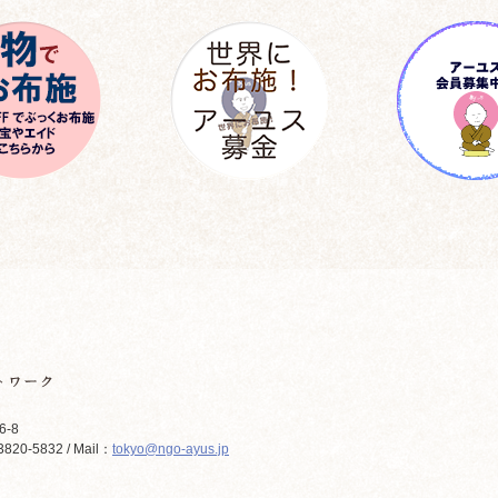
6-8
820-5832 / Mail：
tokyo@ngo-ayus.jp