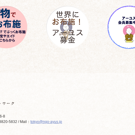
6-8
820-5832 / Mail：
tokyo@ngo-ayus.jp