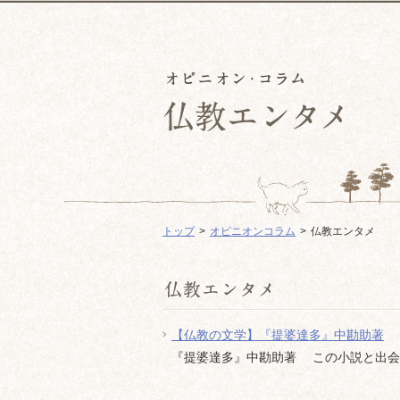
トップ
オピニオンコラム
仏教エンタメ
【仏教の文学】『提婆達多』中勘助著
『提婆達多』中勘助著 この小説と出会っ