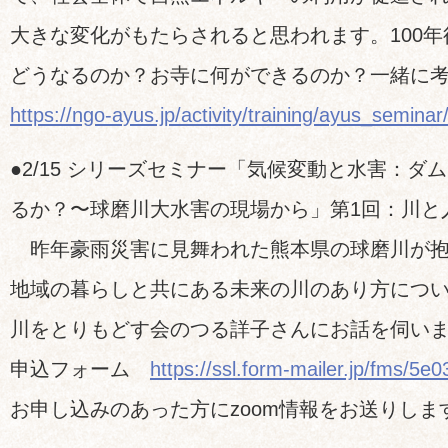
大きな変化がもたらされると思われます。100
どうなるのか？お寺に何ができるのか？一緒に
https://ngo-ayus.jp/activity/training/ayus_semin
●2/15 シリーズセミナー「気候変動と水害：ダ
るか？〜球磨川大水害の現場から」第1回：川と
昨年豪雨災害に見舞われた熊本県の球磨川が抱
地域の暮らしと共にある未来の川のあり方につ
川をとりもどす会のつる詳子さんにお話を伺い
申込フォーム
https://ssl.form-mailer.jp/fms/5
お申し込みのあった方にzoom情報をお送りしま