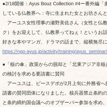
●2/18開催：Ayus Bouz Collection #4ー
している仏教界へ：寺に生まれた女とお坊さん
アーユス女性理事の瀬野美佐さん（女性と仏教
ク）をお迎えして、仏教界ってねぇ！というお
好きな本やマンガ、ドラマの話まで、縦横無尽
https://ngo-ayus.jp/activity/training/ayus_semina
●「核の傘」政策からの脱却と「北東アジア非核
の検討を求める要請書に賛同
アーユスは、ピースデポが2月上旬に外務省へ
請書の賛同団体になりました。核兵器禁止条約
と条約締約国会議へのオブザーバー参加を求め