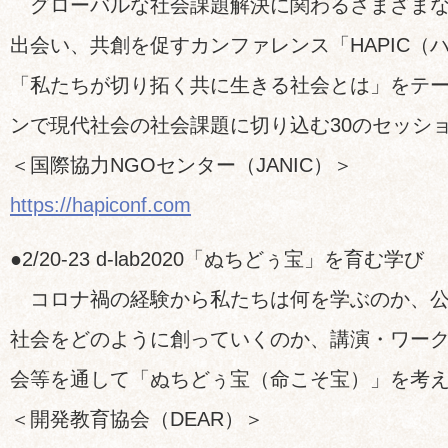
グローバルな社会課題解決に関わるさまざまな
出会い、共創を促すカンファレンス「HAPIC（ハ
「私たちが切り拓く共に生きる社会とは」をテ
ンで現代社会の社会課題に切り込む30のセッシ
＜国際協力NGOセンター（JANIC）＞
https://hapiconf.com
●2/20-23 d-lab2020「ぬちどぅ宝」を育む学び
コロナ禍の経験から私たちは何を学ぶのか、公
社会をどのように創っていくのか、講演・ワー
会等を通して「ぬちどぅ宝（命こそ宝）」を考
＜開発教育協会（DEAR）＞