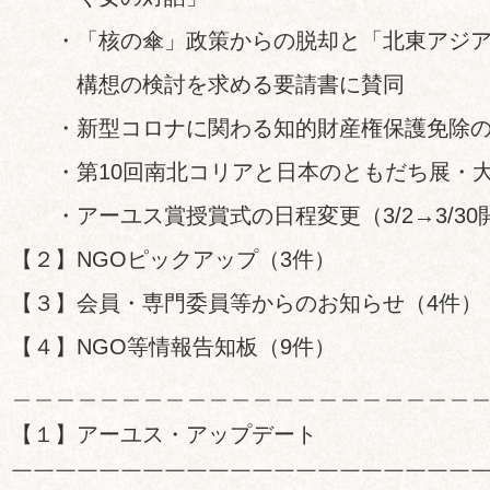
・「核の傘」政策からの脱却と「北東アジア
構想の検討を求める要請書に賛同
・新型コロナに関わる知的財産権保護免除の
・第10回南北コリアと日本のともだち展・大阪
・アーユス賞授賞式の日程変更（3/2→3/30
【２】NGOピックアップ（3件）
【３】会員・専門委員等からのお知らせ（4件）
【４】NGO等情報告知板（9件）
＿＿＿＿＿＿＿＿＿＿＿＿＿＿＿＿＿＿＿＿＿
【１】アーユス・アップデート
￣￣￣￣￣￣￣￣￣￣￣￣￣￣￣￣￣￣￣￣￣