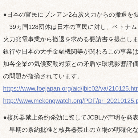
￣￣￣￣￣￣￣￣￣￣￣￣￣￣￣￣￣￣￣￣￣
●日本の官民にブンアン2石炭火力からの撤退を
39カ国128団体は日本の官民に対し、ベトナム
火力発電事業から撤退を求める要請書を提出し
銀行や日本の大手金融機関等が関わるこの事業
加各企業の気候変動対策との矛盾や環境影響評
の問題が指摘されています。
https://www.foejapan.org/aid/jbic02/va/210125.ht
http://www.mekongwatch.org/PDF/pr_20210125.
●核兵器禁止条約発効に際してJCBLが声明を発
早期の条約批准と核兵器禁止の立場の明確化な