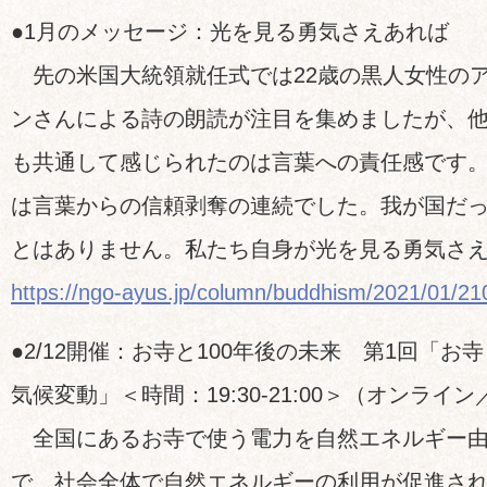
●1月のメッセージ：光を見る勇気さえあれば
先の米国大統領就任式では22歳の黒人女性の
ンさんによる詩の朗読が注目を集めましたが、
も共通して感じられたのは言葉への責任感です。
は言葉からの信頼剥奪の連続でした。我が国だ
とはありません。私たち自身が光を見る勇気さ
https://ngo-ayus.jp/column/buddhism/2021/01/2
●2/12開催：お寺と100年後の未来 第1回「お
気候変動」＜時間：19:30-21:00＞（オンライ
全国にあるお寺で使う電力を自然エネルギー由
で、社会全体で自然エネルギーの利用が促進さ