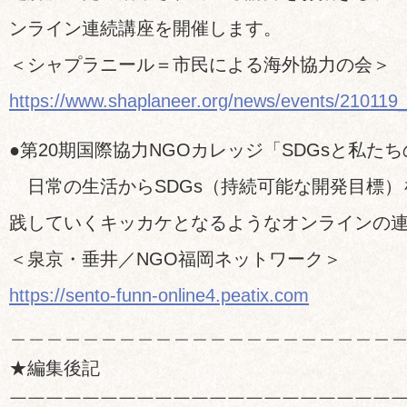
ンライン連続講座を開催します。
＜シャプラニール＝市民による海外協力の会＞
https://www.shaplaneer.org/news/events/210119
●第20期国際協力NGOカレッジ「SDGsと私た
日常の生活からSDGs（持続可能な開発目標）
践していくキッカケとなるようなオンラインの
＜泉京・垂井／NGO福岡ネットワーク＞
https://sento-funn-online4.peatix.com
＿＿＿＿＿＿＿＿＿＿＿＿＿＿＿＿＿＿＿＿＿
★編集後記
￣￣￣￣￣￣￣￣￣￣￣￣￣￣￣￣￣￣￣￣￣