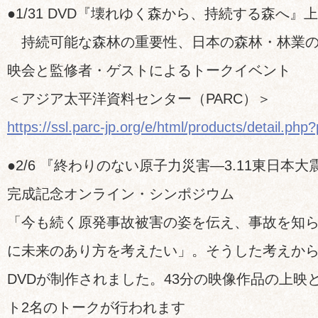
●1/31 DVD『壊れゆく森から、持続する森へ』
持続可能な森林の重要性、日本の森林・林業の
映会と監修者・ゲストによるトークイベント
＜アジア太平洋資料センター（PARC）＞
https://ssl.parc-jp.org/e/html/products/detail.ph
●2/6 『終わりのない原子力災害―3.11東日本大
完成記念オンライン・シンポジウム
「今も続く原発事故被害の姿を伝え、事故を知
に未来のあり方を考えたい」。そうした考えか
DVDが制作されました。43分の映像作品の上映
ト2名のトークが行われます