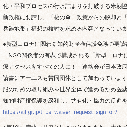
化・平和プロセスの行き詰まりを打破する米朝
新政権に要請し、「核の傘」政策からの脱却と
兵器地帯」構想の検討を求める内容となってい
●新型コロナに関わる知的財産権保護免除の要請
NGO関係者の有志で構成される「新型コロナ
療アクセスをすべての人に！」連絡会が日本政
請書にアーユスも賛同団体として加わっていま
服のための取り組みを世界全体で進めるため医
知的財産権保護を緩和し、共有化・協力の促進
https://ajf.gr.jp/trips_waiver_request_sign_on/