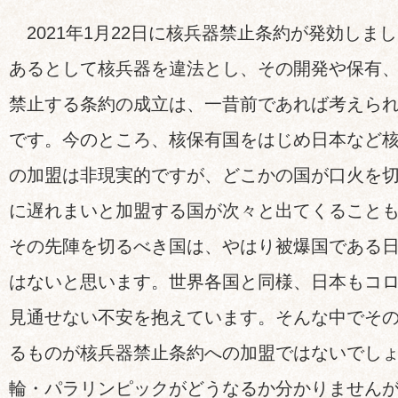
2021年1月22日に核兵器禁止条約が発効しま
あるとして核兵器を違法とし、その開発や保有
禁止する条約の成立は、一昔前であれば考えら
です。今のところ、核保有国をはじめ日本など
の加盟は非現実的ですが、どこかの国が口火を
に遅れまいと加盟する国が次々と出てくること
その先陣を切るべき国は、やはり被爆国である
はないと思います。世界各国と同様、日本もコ
見通せない不安を抱えています。そんな中でそ
るものが核兵器禁止条約への加盟ではないでし
輪・パラリンピックがどうなるか分かりません