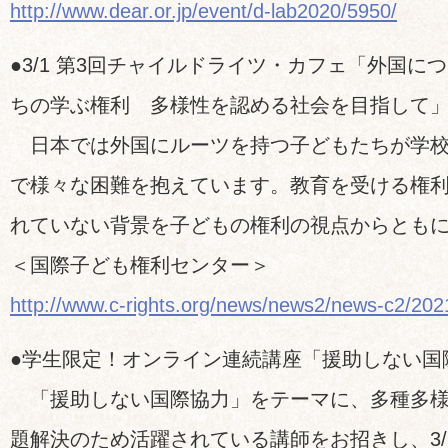
http://www.dear.or.jp/event/d-lab2020/5950/
●3/1 第3回チャイルドライツ・カフェ「外国に
ちの学ぶ権利 多様性を認める社会を目指して
日本では外国にルーツを持つ子どもたちが学校
で様々な困難を抱えています。教育を受ける権
れていない背景を子どもの権利の視点からとも
＜国際子ども権利センター＞
http://www.c-rights.org/news/news2/news-c2/202
●学生限定！オンライン連続講座「援助しない国
「援助しない国際協力」をテーマに、多種多様
題解決のため活躍されている講師をお招きし、3/