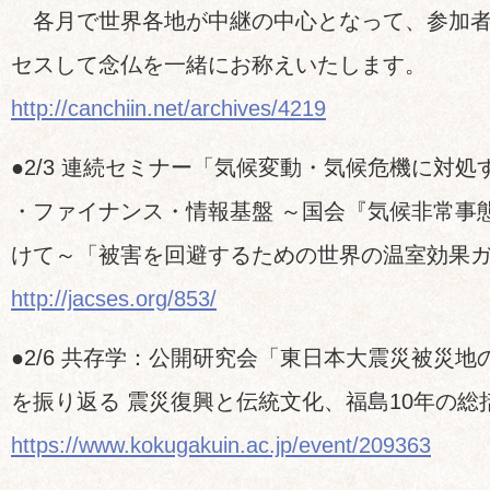
各月で世界各地が中継の中心となって、参加者
セスして念仏を一緒にお称えいたします。
http://canchiin.net/archives/4219
●2/3 連続セミナー「気候変動・気候危機に対
・ファイナンス・情報基盤 ～国会『気候非常事
けて～「被害を回避するための世界の温室効果
http://jacses.org/853/
●2/6 共存学：公開研究会「東日本大震災被災地
を振り返る 震災復興と伝統文化、福島10年の総
https://www.kokugakuin.ac.jp/event/209363