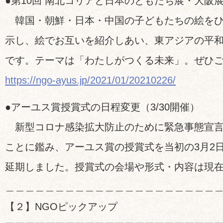
●第10回 南北コリアと日本のともだち展・大阪展（2
韓国・朝鮮・日本・中国の子どもたちの絵をひ
示し、絵でお互いを紹介しあい、東アジアの平
です。テーマは「わたしがつくる未来」。ぜひ
https://ngo-ayus.jp/2021/01/20210226/
●アーユス賞授賞式の日程変更（3/30開催）
新型コロナ感染拡大防止のために緊急事態宣言
ことに鑑み、アーユス賞の授賞式を当初の3月2日
延期しました。授賞式の会場や形式・内容は現
＿＿＿＿＿＿＿＿＿＿＿＿＿＿＿＿＿＿＿＿＿
【２】NGOピックアップ