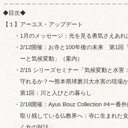
＿＿＿＿＿＿＿＿＿＿＿＿＿＿＿＿＿＿＿＿＿
◆目次◆
【１】アーユス・アップデート
・1月のメッセージ：光を見る勇気さえあれ
・2/12開催：お寺と100年後の未来 第1回
ーと気候変動」（案内）
・2/15 シリーズセミナー「気候変動と水害
守れるか？〜熊本県球磨川大水害の現場か
第1回：川と人びとの暮らし
・2/18開催：Ayus Bouz Collection #4
取り残している仏教界へ：寺に生まれた女
く女の対話」