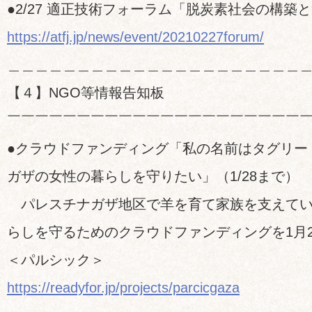
●2/27 適正技術フォーラム「脱炭素社会の構築
https://atfj.jp/news/event/20210227forum/
＿＿＿＿＿＿＿＿＿＿＿＿＿＿＿＿＿＿＿＿＿
【４】NGO等情報告知板
￣￣￣￣￣￣￣￣￣￣￣￣￣￣￣￣￣￣￣￣￣
●クラウドファンディング「私の名前はタグリー
ガザの女性の暮らしを守りたい」（1/28まで）
パレスチナガザ地区で羊を育て家族を支えてい
らしを守るためのクラウドファンディングを1月
＜パルシック＞
https://readyfor.jp/projects/parcicgaza