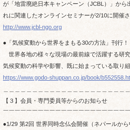
が「地雷廃絶日本キャンペーン（JCBL）」から
れに関連したオンラインセミナーが2/10に開催
http://www.jcbl-ngo.org
●「気候変動から世界をまもる30の方法」刊行！
世界各地の様々な現場の最前線で活躍する研究
気候変動の科学や影響、既に始まっている取り
https://www.godo-shuppan.co.jp/book/b552558.h
＿＿＿＿＿＿＿＿＿＿＿＿＿＿＿＿＿＿＿＿＿
【３】会員・専門委員等からのお知らせ
￣￣￣￣￣￣￣￣￣￣￣￣￣￣￣￣￣￣￣￣￣
●1/29 第2回 世界同時念仏会開催（ネパールか