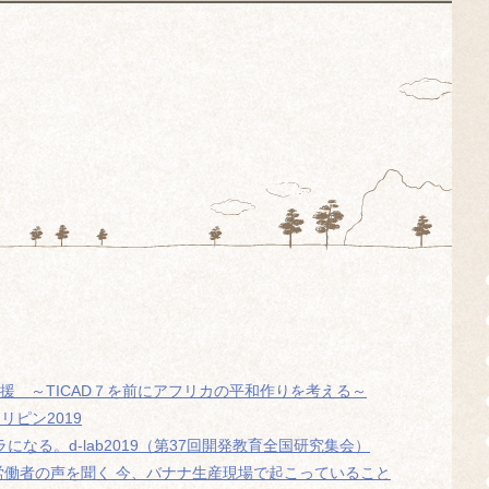
支援 ～TICAD７を前にアフリカの平和作りを考える～
ィリピン2019
ラになる。d-lab2019（第37回開発教育全国研究集会）
ナ労働者の声を聞く 今、バナナ生産現場で起こっていること