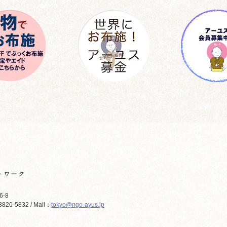
6-8
820-5832 / Mail：
tokyo@ngo-ayus.jp