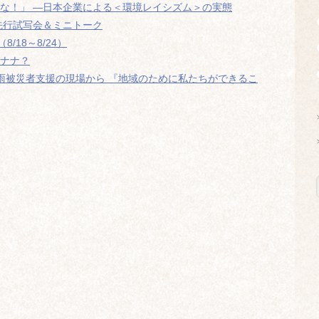
殺すな！」 ―日本企業による＜環境レイシズム＞の実態
別先行試写会＆ミニトーク
18～8/24）
バナナ？
2 愛媛編 豪雨被災者支援の現場から 『地域のために私たちができるこ