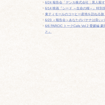
6/24 報告会「デンカ株式会社：黒人
6/14 映画『シード ～生命の糧～』特
東ティモールのコーヒー産地を訪ねる旅（8/
6/23 ＜報告会＞あなたのバナナは良い
6/6 PARCIC トークCafe Vol.
と』