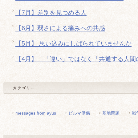
【7月】差別を見つめる人
【6月】弱さによる痛みへの共感
【5月】 思い込みにしばられていませんか
【4月】「「違い」ではなく「共通する人間
messages from ayus
ビルマ僧侶
基地問題
戦