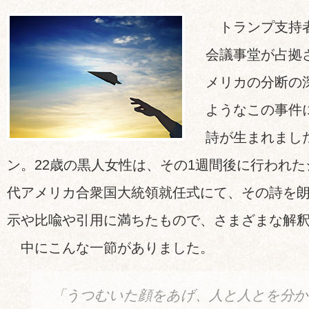
トランプ支持者
会議事堂が占拠
メリカの分断の
ようなこの事件
詩が生まれまし
ン。22歳の黒人女性は、その1週間後に行われた
代アメリカ合衆国大統領就任式にて、その詩を
示や比喩や引用に満ちたもので、さまざまな解
中にこんな一節がありました。
「うつむいた顔をあげ、人と人とを分