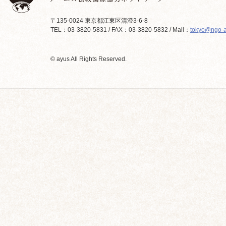
〒135-0024 東京都江東区清澄3-6-8
TEL：03-3820-5831 / FAX：03-3820-5832 / Mail：
tokyo@ngo-a
© ayus All Rights Reserved.