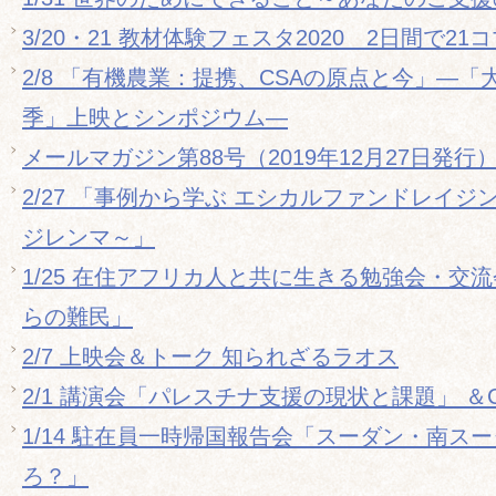
3/20・21 教材体験フェスタ2020 2日間で2
2/8 「有機農業：提携、CSAの原点と今」―「
季」上映とシンポジウム―
メールマガジン第88号（2019年12月27日発行
2/27 「事例から学ぶ エシカルファンドレイジ
ジレンマ～」
1/25 在住アフリカ人と共に生きる勉強会・交
らの難民」
2/7 上映会＆トーク 知られざるラオス
2/1 講演会「パレスチナ支援の現状と課題」 ＆
1/14 駐在員一時帰国報告会「スーダン・南ス
ろ？」