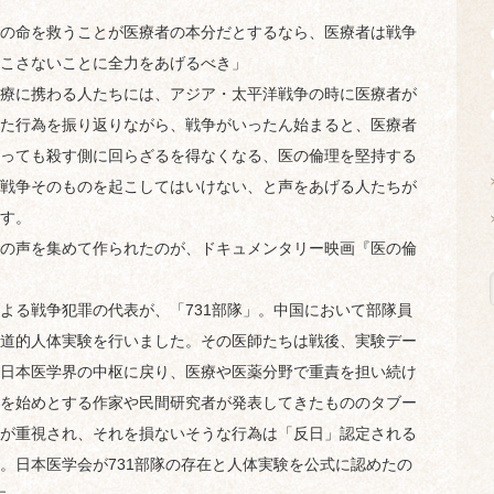
の命を救うことが医療者の本分だとするなら、医療者は戦争
こさないことに全力をあげるべき」
療に携わる人たちには、アジア・太平洋戦争の時に医療者が
た行為を振り返りながら、戦争がいったん始まると、医療者
っても殺す側に回らざるを得なくなる、医の倫理を堅持する
戦争そのものを起こしてはいけない、と声をあげる人たちが
す。
の声を集めて作られたのが、ドキュメンタリー映画『医の倫
る戦争犯罪の代表が、「731部隊」。中国において部隊員
道的人体実験を行いました。その医師たちは戦後、実験デー
日本医学界の中枢に戻り、医療や医薬分野で重責を担い続け
を始めとする作家や民間研究者が発表してきたもののタブー
が重視され、それを損ないそうな行為は「反日」認定される
。日本医学会が731部隊の存在と人体実験を公式に認めたの