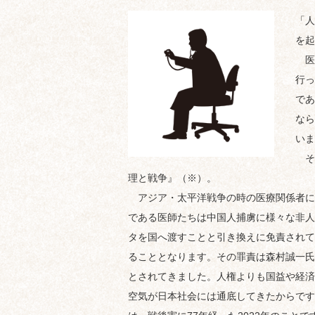
「人
を起
医
行っ
であ
なら
いま
そ
理と戦争』（※）。
アジア・太平洋戦争の時の医療関係者によ
である医師たちは中国人捕虜に様々な非人
タを国へ渡すことと引き換えに免責されて
ることとなります。その罪責は森村誠一氏
とされてきました。人権よりも国益や経済
空気が日本社会には通底してきたからです