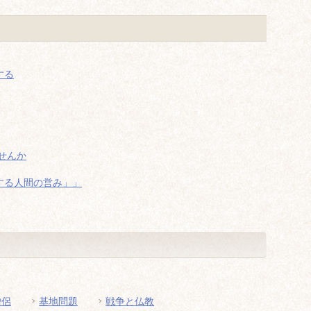
する
せんか
する人間の営み」」
僧侶
基地問題
戦争と仏教