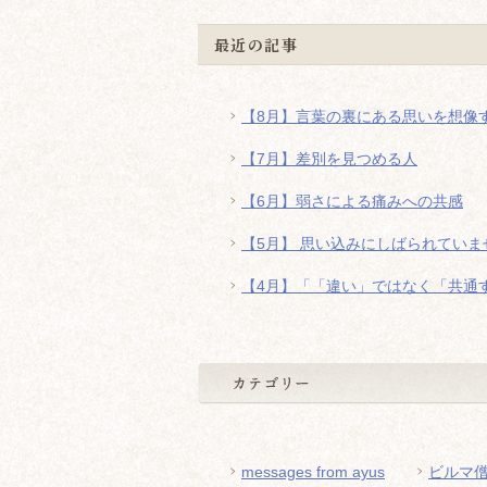
最近の記事
【8月】言葉の裏にある思いを想像
【7月】差別を見つめる人
【6月】弱さによる痛みへの共感
【5月】 思い込みにしばられていま
【4月】「「違い」ではなく「共通
messages from ayus
ビルマ