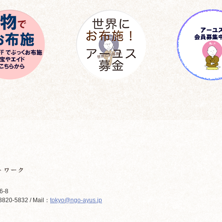
6-8
820-5832 / Mail：
tokyo@ngo-ayus.jp