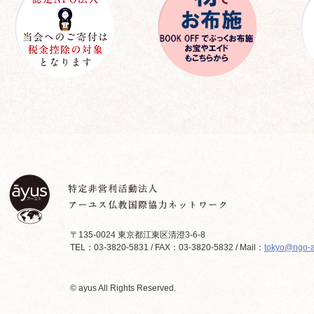
〒135-0024 東京都江東区清澄3-6-8
TEL：03-3820-5831 / FAX：03-3820-5832 / Mail：
tokyo@ngo-a
© ayus All Rights Reserved.