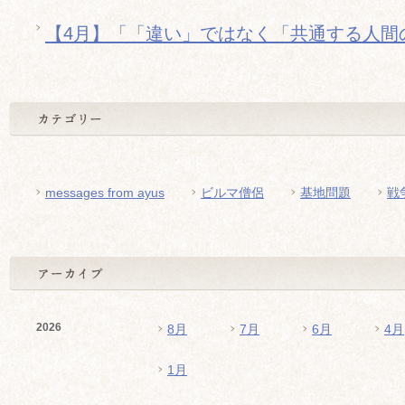
【4月】「「違い」ではなく「共通する人間
messages from ayus
ビルマ僧侶
基地問題
戦
2026
8月
7月
6月
4月
1月