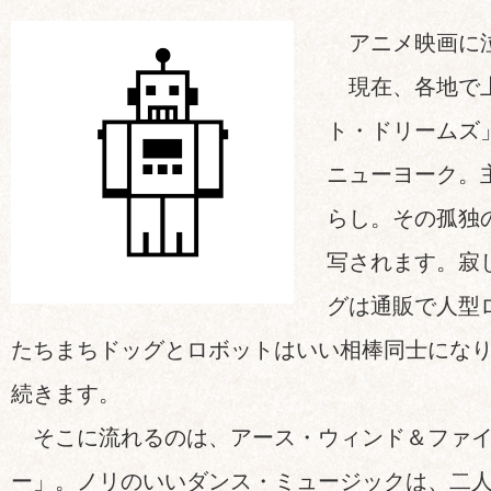
アニメ映画に泣
現在、各地で上
ト・ドリームズ」
ニューヨーク。
らし。その孤独
写されます。寂
グは通販で人型
たちまちドッグとロボットはいい相棒同士にな
続きます。
そこに流れるのは、アース・ウィンド＆ファイ
ー」。ノリのいいダンス・ミュージックは、二