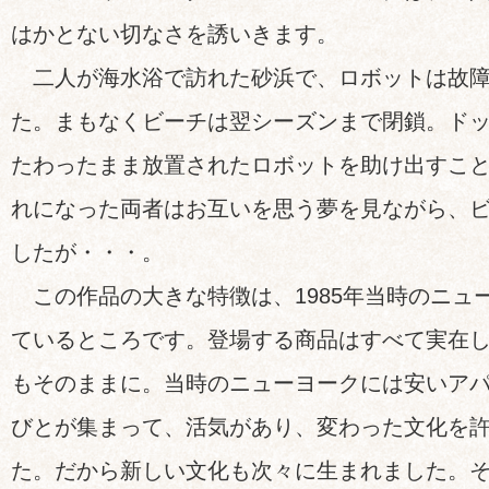
はかとない切なさを誘いきます。
二人が海水浴で訪れた砂浜で、ロボットは故障
た。まもなくビーチは翌シーズンまで閉鎖。ド
たわったまま放置されたロボットを助け出すこ
れになった両者はお互いを思う夢を見ながら、
したが・・・。
この作品の大きな特徴は、1985年当時のニュ
ているところです。登場する商品はすべて実在
もそのままに。当時のニューヨークには安いア
びとが集まって、活気があり、変わった文化を
た。だから新しい文化も次々に生まれました。