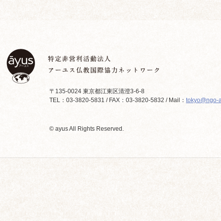
〒135-0024 東京都江東区清澄3-6-8
TEL：03-3820-5831 / FAX：03-3820-5832 / Mail：
tokyo@ngo-a
© ayus All Rights Reserved.