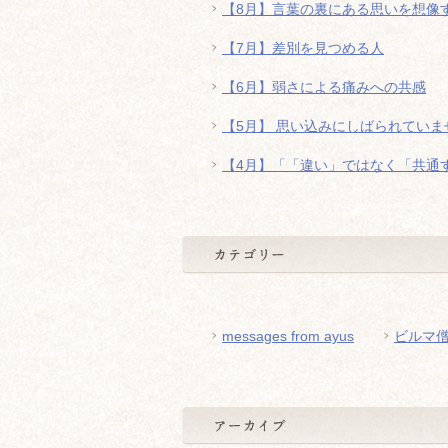
【8月】言葉の裏にある思いを想像
【7月】差別を見つめる人
【6月】弱さによる痛みへの共感
【5月】 思い込みにしばられていま
【4月】「「違い」ではなく「共通
messages from ayus
ビルマ