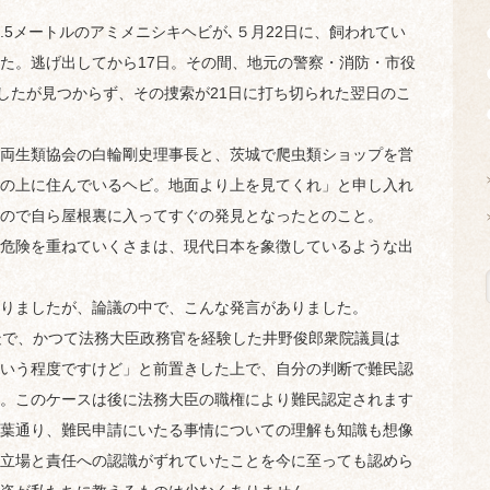
5メートルのアミメニシキヘビが､５月22日に、飼われてい
た。逃げ出してから17日。その間、地元の警察・消防・市役
ましたが見つからず、その捜索が21日に打ち切られた翌日のこ
両生類協会の白輪剛史理事長と、茨城で爬虫類ショップを営
の上に住んでいるヘビ。地面より上を見てくれ」と申し入れ
ので自ら屋根裏に入ってすぐの発見となったとのこと。
危険を重ねていくさまは、現代日本を象徴しているような出
りましたが、論議の中で、こんな発言がありました。
疑で、かつて法務大臣政務官を経験した井野俊郎衆院議員は
いう程度ですけど」と前置きした上で、自分の判断で難民認
。このケースは後に法務大臣の職権により難民認定されます
葉通り、難民申請にいたる事情についての理解も知識も想像
立場と責任への認識がずれていたことを今に至っても認めら