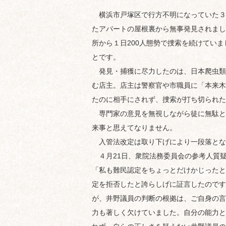
横浜市戸塚区で行方不明になっていた３.
たアパートの屋根裏から無事発見されまし
所から１日200人態勢で捜索を続けてい
とです。
発見・捕獲に尽力したのは、日本爬虫類
む店主。店主は警察官や市職員に「本来木
たのに相手にされず、捜索が打ち切られた
専門家の意見を無視しながら徒に無駄と
来事と思えてなりません。
入管法改定は取り下げにより一段落とな
４月21日、衆院法務委員会の参考人質
「私も難民認定をちょっとだけかじったと
定を拒否したと誇らしげに証言したのです
が、井野議員の判断の根拠は、ご自身の言
力も著しく欠けていました。自分の能力と