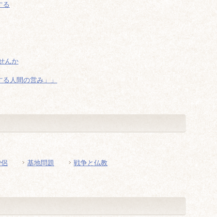
する
せんか
する人間の営み」」
僧侶
基地問題
戦争と仏教