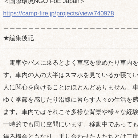
＜国際環境NGO FoE Japan＞
https://camp-fire.jp/projects/view/740978
＿＿＿＿＿＿＿＿＿＿＿＿＿＿＿＿＿＿＿＿＿
★編集後記
￣￣￣￣￣￣￣￣￣￣￣￣￣￣￣￣￣￣￣￣￣
電車やバスに乗るとよく車窓を眺めたり車内を
す。車内の人の大半はスマホを見ているか寝て
人に関心を向けることはほとんどありません。
ゆく季節を感じたり沿線に暮らす人々の生活を
ます。車内ではそれこそ多様な背景や様々な経
一時的でも同じ空間にいます。移動中であって
得る機会ともなり、乗り合わせた人たちとは二