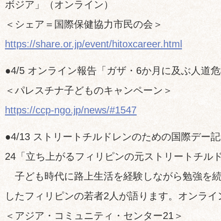
ボジア」（オンライン）
＜シェア＝国際保健協力市民の会＞
https://share.or.jp/event/hitoxcareer.html
●4/5 オンライン報告「ガザ・6か月に及ぶ人道
＜パレスチナ子どものキャンペーン＞
https://ccp-ngo.jp/news/#1547
●4/13 ストリートチルドレンのための国際デー
24「立ち上がるフィリピンの元ストリートチル
子ども時代に路上生活を経験しながら勉強を続
したフィリピンの若者2人が語ります。オンライ
＜アジア・コミュニティ・センター21＞