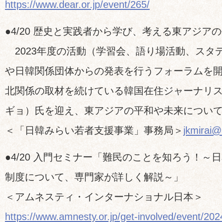
https://www.dear.or.jp/event/265/
●4/20 歴史と実践者から学び、考える東アジア
2023年度の活動（学習会、語り場活動、スタ
や日韓関係団体からの発表を行うフォーラムを
北関係の取材を続けている韓国在住ジャーナリ
ギョ）氏を迎え、東アジアの平和や未来につい
＜「日韓みらい若者支援事業」事務局＞
jkmirai@
●4/20 入門セミナー「難民のことを知ろう！～
制度について、専門家が詳しく解説～」
＜アムネスティ・インターナショナル日本＞
https://www.amnesty.or.jp/get-involved/event/20