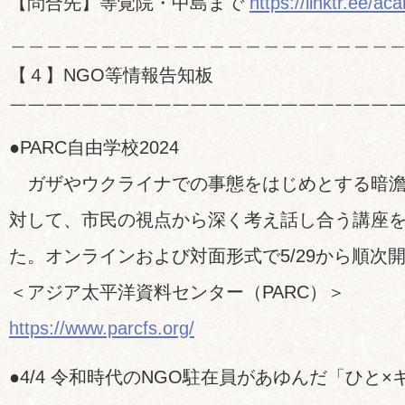
【問合先】等覚院・中島まで
https://linktr.ee/ac
＿＿＿＿＿＿＿＿＿＿＿＿＿＿＿＿＿＿＿＿＿
【４】NGO等情報告知板
￣￣￣￣￣￣￣￣￣￣￣￣￣￣￣￣￣￣￣￣￣
●PARC自由学校2024
ガザやウクライナでの事態をはじめとする暗澹
対して、市民の視点から深く考え話し合う講座
た。オンラインおよび対面形式で5/29から順次
＜アジア太平洋資料センター（PARC）＞
https://www.parcfs.org/
●4/4 令和時代のNGO駐在員があゆんだ「ひと×キ