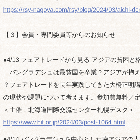
https://rsy-nagoya.com/rsy/blog/2024/03/aichi-d
＿＿＿＿＿＿＿＿＿＿＿＿＿＿＿＿＿＿＿＿＿
【３】会員・専門委員等からのお知らせ
￣￣￣￣￣￣￣￣￣￣￣￣￣￣￣￣￣￣￣￣￣
●4/13 フェアトレードから見る アジアの貧困
バングラデシュは最貧国を卒業？アジアが抱え
？フェアトレードを長年実践してきた大橋正明
の現状や課題について考えます。参加費無料／定
＜主催：北海道国際交流センター札幌デスク＞
https://www.hif.or.jp/2024/03/post-1064.html
●4/14 バングラデシュを中心とした南アジアの