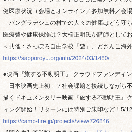
健医療状況（会場とオンライン／参加無料／会場
バングラデシュの村での人々の健康はどう守ら
医療費や健康保険は？大橋正明氏が講師として
＜共催：さっぽろ自由学校「遊」、どさんこ海
https://sapporoyu.org/info/2024/03/1480/
●映画『旅する不動明王』 クラウドファンディ
日本映画史上初！？社会課題と接続しながら不
描くドキュメンタリー映画『旅する不動明王』
ィング開始！リターンには特別ご朱印など！5/1
https://camp-fire.jp/projects/view/726846