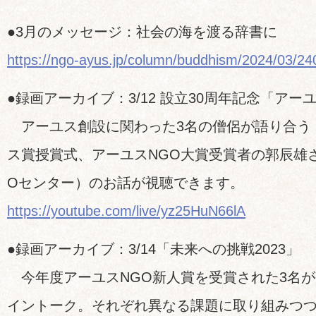
￣￣￣￣￣￣￣￣￣￣￣￣￣￣￣￣￣￣￣￣￣
●3月のメッセージ：社会の海を渡る辞書に
https://ngo-ayus.jp/column/buddhism/2024/03/2
●録画アーカイブ：3/12 設立30周年記念「アー
アーユス創設に関わった3名の僧侶が語り合う
ス賞授賞式、アーユスNGO大賞受賞者の郭辰雄
Oセンター）のお話が視聴できます。
https://youtube.com/live/yz25HuN66lA
●録画アーカイブ：3/14「未来への挑戦2023」
今年度アーユスNGO新人賞を受賞された3名が
イントーク。それぞれ異なる課題に取り組みつ