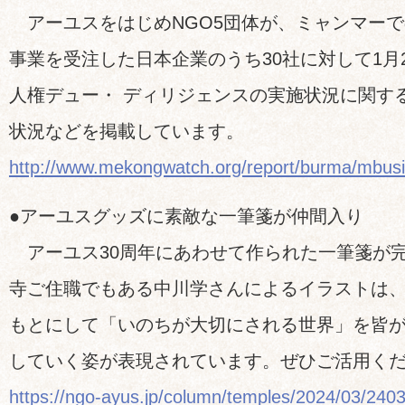
アーユスをはじめNGO5団体が、ミャンマーで
事業を受注した日本企業のうち30社に対して1月
人権デュー・ ディリジェンスの実施状況に関す
状況などを掲載しています。
http://www.mekongwatch.org/report/burma/mbus
●アーユスグッズに素敵な一筆箋が仲間入り
アーユス30周年にあわせて作られた一筆箋が
寺ご住職でもある中川学さんによるイラストは
もとにして「いのちが大切にされる世界」を皆
していく姿が表現されています。ぜひご活用く
https://ngo-ayus.jp/column/temples/2024/03/240