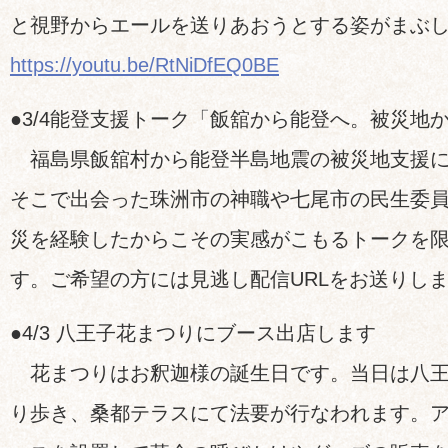
と視野からエールを送りあおうとする姿がまぶ
https://youtu.be/RtNiDfEQ0BE
●3/4能登支援トーク「飯舘から能登へ。被災地
福島県飯舘村から能登半島地震の被災地支援に
そこで出会った珠洲市の神職や七尾市の民生委
災を経験したからこその実感がこもるトークを
す。ご希望の方には見逃し配信URLをお送りし
●4/3 八王子花まつりにブース出店します
花まつりはお釈迦様の誕生日です。当日は八王
り歩き、桑都テラスにて法要が行なわれます。