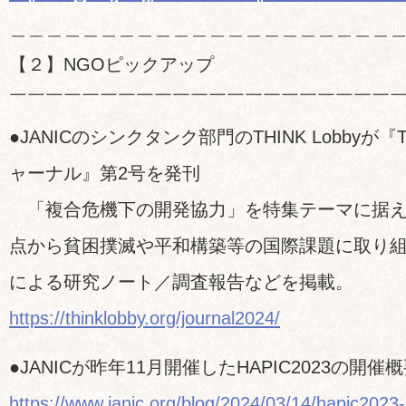
＿＿＿＿＿＿＿＿＿＿＿＿＿＿＿＿＿＿＿＿＿
【２】NGOピックアップ
￣￣￣￣￣￣￣￣￣￣￣￣￣￣￣￣￣￣￣￣￣
●JANICのシンクタンク部門のTHINK Lobbyが『TH
ャーナル』第2号を発刊
「複合危機下の開発協力」を特集テーマに据え
点から貧困撲滅や平和構築等の国際課題に取り
による研究ノート／調査報告などを掲載。
https://thinklobby.org/journal2024/
●JANICが昨年11月開催したHAPIC2023の開
https://www.janic.org/blog/2024/03/14/hapic2023-