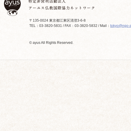
〒135-0024 東京都江東区清澄3-6-8
TEL：03-3820-5831 / FAX：03-3820-5832 / Mail：
tokyo@ngo-a
© ayus All Rights Reserved.