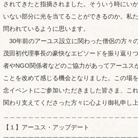
されてきたと指摘されました。そういう時にい
いない部分に光を当てることができるのか。私
問われているように思います。
30年前のアーユス設立に関わった僧侶の方々
茂田初代理事長の豪快なエピソードを振り返り
者やNGO関係者などのご協力があってアーユス
ことを改めて感じる機会となりました。この場
念イベントにご参加いただきました皆さま、こ
関わり支えてくださった方々に心より御礼申し
＿＿＿＿＿＿＿＿＿＿＿＿＿＿＿＿＿＿＿＿＿
【１】アーユス・アップデート