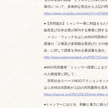
責任について、多角的な視点から上記の問
https://www.youtube.com/watch?v=dTr6
●【共同提出】ミャンマー軍に利益をもた
政府及び日本企業が関与する事業に関する
メコン・ウォッチをはじめNGO5団体が
国連の「人権及び多国籍企業並びにその他
会」に対して調査を求める要請書を提出。
http://www.mekongwatch.org/PDF/YComp
●NGO共同書簡「ミャンマー国軍による
の人権侵害に関して」
市民社会スペースNGOアクションネットワ
はじめNGO5団体が上記の共同書簡を茂
https://nancis.org/2021/02/25/joint-lette
●ミャンマーにおける、和解と暴力に頼ら