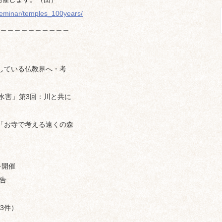
s_seminar/temples_100years/
＿＿＿＿＿＿＿＿＿＿
している仏教界へ・考
水害」第3回：川と共に
回「お寺で考える遠くの森
を開催
報告
3件）