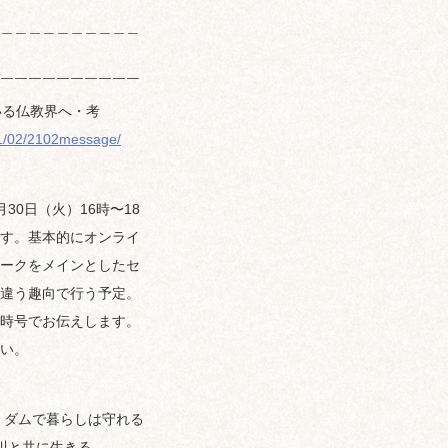
＿＿＿＿＿＿＿＿＿＿
￣￣￣￣￣￣￣￣￣￣
いる仏教界へ・考
21/02/2102message/
0日（火）16時〜18
す。基本的にオンライ
ークをメインとしたセ
違う趣向で行う予定。
時号でお伝えします。
い。
害：ダムで暮らしは守れる
川と共に生きる