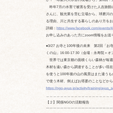
昨年7月の水害で被害を受けた人吉旅館
さんに、観光業を営む立場から、球磨川の
る理由、川と共生する暮らしのあり方をお
詳細：
https://www.facebook.com/events
お申し込みのあった方にzoom情報をお送
●3/27 お寺と100年後の未来 第2回「
くの山」16:00-17:30（会場：永寿院
世界では東京都の面積くらい森林が毎週
木材を遠い森から調達することが多い現在
を使うと100年後の山の風景はまた違う
で使う木材、例えばお塔婆のことなどから
https://ngo-ayus.jp/activity/training/ayu
＿＿＿＿＿＿＿＿＿＿＿＿＿＿＿＿＿＿＿
【２】関係NGOの活動報告
￣￣￣￣￣￣￣￣￣￣￣￣￣￣￣￣￣￣￣