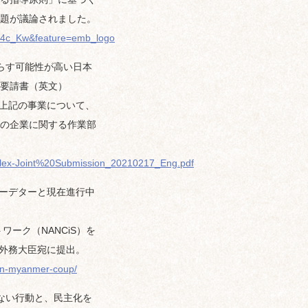
題が議論されました。
k94c_Kw&feature=emb_logo
らす可能性が高い日本
要請書（英文）
上記の事業について、
の企業に関する作業部
lex-Joint%20Submission_20210217_Eng.pdf
クーデターと現在進行中
ーク（NANCiS）を
木外務大臣宛に提出。
r-on-myanmer-coup/
ない行動と、民主化を