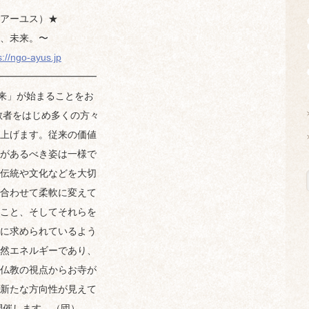
アーユス）★
、未来。〜
s://ngo-ayus.jp
━━━━━━━━━━
来」が始まることをお
教者をはじめ多くの方々
上げます。従来の価値
があるべき姿は一様で
伝統や文化などを大切
合わせて柔軟に変えて
こと、そしてそれらを
に求められているよう
然エネルギーであり、
仏教の視点からお寺が
新たな方向性が見えて
開催します。（団）