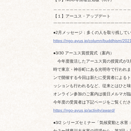
＿＿＿＿＿＿＿＿＿＿＿＿＿＿＿＿＿＿＿
【１】アーユス・アップデート
￣￣￣￣￣￣￣￣￣￣￣￣￣￣￣￣￣￣￣
●2月メッセージ：多くの人を取り残して
https://ngo-ayus.jp/column/buddhism/20
●3/30 アーユス賞授賞式（案内）
今年度復活したアーユス賞の授賞式が3月3
時で東京・神谷町にある光明寺で行われま
ンで開催する今回は新たに受賞者によるト
ッションも行われるなど、従来とはひと味
オンライン参加のご案内は後日メルマガ臨
今年度の受賞者は下記ページをご覧くださ
https://ngo-ayus.jp/activity/award/
●3/2 シリーズセミナー「気候変動と水
か？〜球磨川大水害の現場から」第3回：