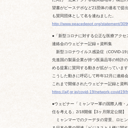
望書がピースデポなど21団体の連名で提
も賛同団体として名を連ねました。
http://www.peacedepot.org/statement/309
●「新型コロナに対する公正な医療アクセ
連絡会のウェビナー記録＋資料集
新型コロナウイルス感染症（COVID-1
先進国の製薬企業が持つ医薬品等の特許の
める提案に賛同する動きが拡がっています
こうした動きに呼応して昨年12月に連絡
これまで開催されたウェビナー記録と資料
https://ajf.gr.jp/covid-19/network-covid19/
●ウェビナー「ミャンマー軍の国際人権・
任を考える」2/18開催【3ヶ月限定公開】
ミャンマーでのクーデタの背景、ロヒン
る日本企業の国連「ビジネスと人権に関す