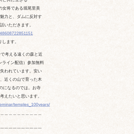
の女将である堀尾里美
魅力と、ダムに反対す
話いただきます。
/448608722851151
りします。
お寺で考える遠くの森と近
＋オンライン配信）参加無料
失われています。安い
、近くの山で育った木
ものになるのでは。お寺
考えたいと思います。
s_seminar/temples_100years/
＿＿＿＿＿＿＿＿＿＿
￣￣￣￣￣￣￣￣￣￣