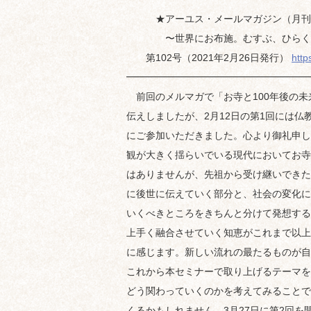
★アーユス・メールマガジン（月刊
〜世界にお布施。むすぶ、ひらく
第102号（2021年2月26日発行）
http
━━━━━━━━━━━━━━━━━━━
前回のメルマガで「お寺と100年後の未
伝えしましたが、2月12日の第1回には仏
にご参加いただきました。心より御礼申し
観が大きく揺らいでいる現代においてお寺
はありませんが、先祖から受け継いできた
に後世に伝えていく部分と、社会の変化に
いくべきところをきちんと分けて発想する
上手く融合させていく知恵がこれまで以上
に感じます。新しい流れの最たるものが自
これから本セミナーで取り上げるテーマを
どう関わっていくのかを考えてみることで
くるかもしれません。3月27日に第2回を