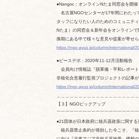
●Nangoc：オンラインNたま同窓会を開催
名古屋NGOセンターが17年間にわたっ
タッフになりたい人のためのコミュニティ
Nたま）の同窓会＆新年会をオンラインで
換期にある中で様々な意見や提案が寄せら
https://ngo-ayus.jp/column/international/
●ピースデポ：2020年11-12月活動報告
会員向け情報誌『脱軍備・平和レポート
非核化合意履行監視プロジェクトの記事が
https://ngo-ayus.jp/column/international/
＿＿＿＿＿＿＿＿＿＿＿＿＿＿＿＿＿＿＿
【３】NGOピックアップ
￣￣￣￣￣￣￣￣￣￣￣￣￣￣￣￣￣￣￣
●21団体が日本政府に核兵器政策に関す
核兵器禁止条約が発効した今こそ、『核
に向け『北東アジア非核兵器地帯』構想の