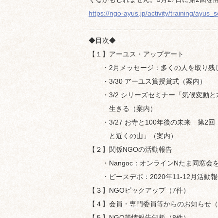
https://ngo-ayus.jp/activity/training/ayu
＿＿＿＿＿＿＿＿＿＿＿＿＿＿＿＿＿＿＿
◆目次◆
【１】アーユス・アップデート
・2月メッセージ：多くの人を取り残
・3/30 アーユス賞授賞式（案内）
・3/2 シリーズセミナー「気候変動と
生きる（案内）
・3/27 お寺と100年後の未来 第2
と近くの山」（案内）
【２】関係NGOの活動報告
・Nangoc：オンラインNたま同窓会
・ピースデポ：2020年11-12月活動
【３】NGOピックアップ（7件）
【４】会員・専門委員等からのお知らせ（
【５】NGO等情報告知板（8件）