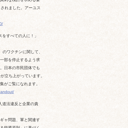
出されました。アーユス
0/
スをすべての人に！」
9）のワクチンに関して、
一部を停止するよう求
。日本の市民団体でも
会が立ち上がっています。
集がご覧になれます。
handout/
人道法違反と企業の責
ギャ問題、軍と関連す
る指導原則」に基づく