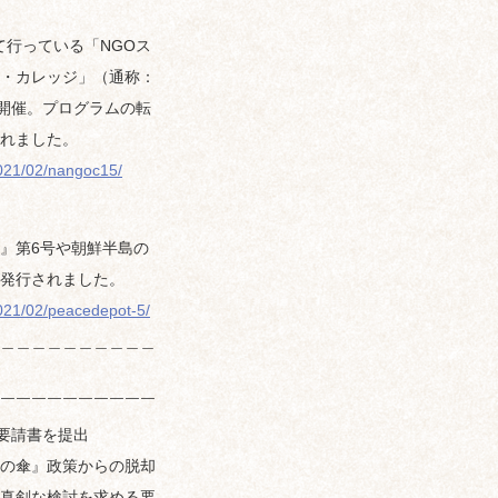
て行っている「NGOス
・カレッジ」（通称：
開催。プログラムの転
れました。
2021/02/nangoc15/
』第6号や朝鮮半島の
発行されました。
2021/02/peacedepot-5/
＿＿＿＿＿＿＿＿＿＿
￣￣￣￣￣￣￣￣￣￣
る要請書を提出
の傘』政策からの脱却
真剣な検討を求める要