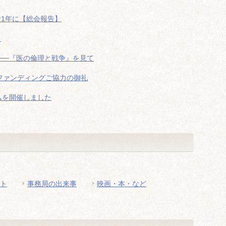
む1年に【総会報告】
！
──『医の倫理と戦争』を見て
ドファンディングご協力の御礼
ムを開催しました
ト
事務局の出来事
映画・本・など