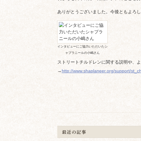
ありがとうございました。今後ともよろし
インタビューにご協力いただいたシ
ャプラニールの小嶋さん
ストリートチルドレンに関する説明や、よ
→
http://www.shaplaneer.org/support/st_c
最近の記事