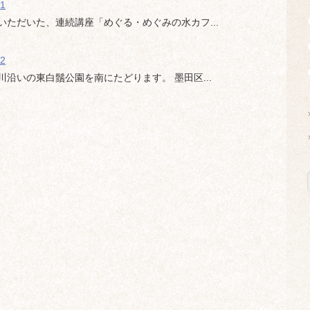
1
ただいた、連続講座「めぐる・めぐみの水カフ...
2
沿いの東白鬚公園を南にたどります。 墨田区...