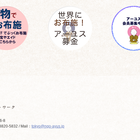
6-8
820-5832 / Mail：
tokyo@ngo-ayus.jp