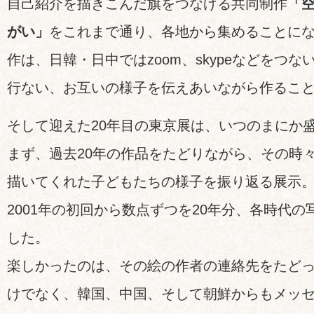
自己紹介を描きこんだ旗をつなげる共同制作
「
がい」
をこれまで通り、各地から集めることに
作は、日韓・日中ではzoom、skypeなどをつ
行ない、お互いの様子を伝えあいながら作るこ
そして迎えた20年目の東京展は、いつのまにか
まず、過去20年の作品をたどりながら、その時
描いてくれた子どもたちの様子を振り返る展示
2001年の初回から数点ずつを20年分、各時代
した。
楽しかったのは、その絵の作者の連絡先をたど
けでなく、韓国、中国、そして朝鮮からもメッ