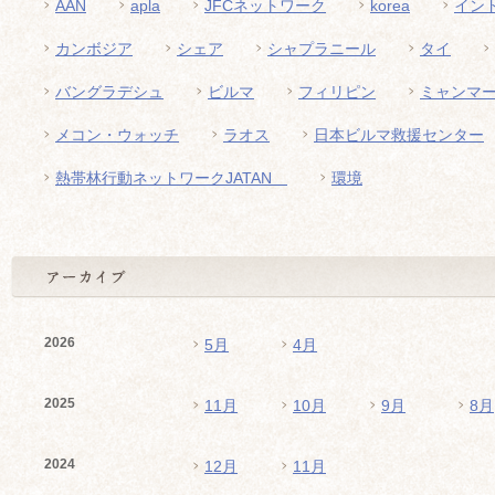
AAN
apla
JFCネットワーク
korea
イン
カンボジア
シェア
シャプラニール
タイ
バングラデシュ
ビルマ
フィリピン
ミャンマ
メコン・ウォッチ
ラオス
日本ビルマ救援センター
熱帯林行動ネットワークJATAN
環境
2026
5月
4月
2025
11月
10月
9月
8月
2024
12月
11月