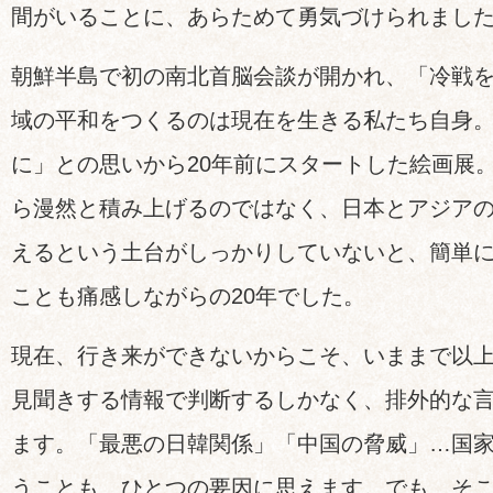
間がいることに、あらためて勇気づけられまし
朝鮮半島で初の南北首脳会談が開かれ、「冷戦
域の平和をつくるのは現在を生きる私たち自身。
に」との思いから20年前にスタートした絵画展
ら漫然と積み上げるのではなく、日本とアジア
えるという土台がしっかりしていないと、簡単
ことも痛感しながらの20年でした。
現在、行き来ができないからこそ、いままで以
見聞きする情報で判断するしかなく、排外的な
ます。「最悪の日韓関係」「中国の脅威」…国
うことも、ひとつの要因に思えます。でも、そ