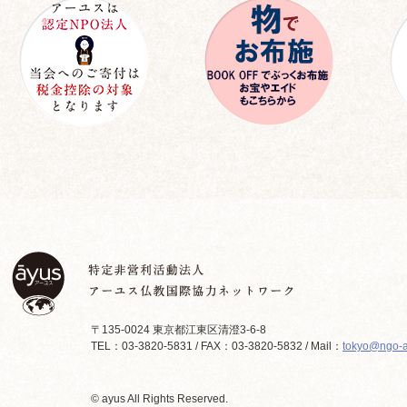
〒135-0024 東京都江東区清澄3-6-8
TEL：03-3820-5831 / FAX：03-3820-5832 / Mail：
tokyo@ngo-a
© ayus All Rights Reserved.