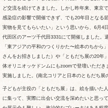
ど交流を続けてきました。しかし昨年来、東京
感染症の影響で開催できず、でも20年目となる
実物を見てもらいたい」という思いから、6月4
代田区のアーツ千代田3331にて開催しました。
「東アジアの平和のつくりかた〜絵本のちから
さんをお招きしました）や「ともだち展の20年
体オリニオッケドンムにもzoomで登壇いただ
実施しました。(南北コリアと日本のともだち展
子どもが主役の「ともだち展」は、絵を描いた
に集って、実際に出会い交流を深めたいと思っ
か展示会も難しい。政治的なブレーキはある程