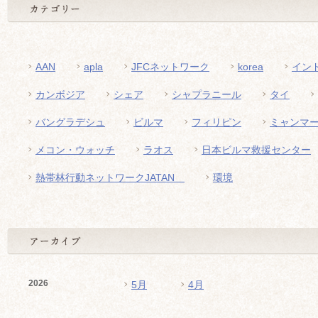
ち
の
未
来
AAN
apla
JFCネットワーク
korea
イン
（全
5
カンボジア
シェア
シャプラニール
タイ
ペ
バングラデシュ
ビルマ
フィリピン
ミャンマ
ー
ジ）
メコン・ウォッチ
ラオス
日本ビルマ救援センター
熱帯林行動ネットワークJATAN
環境
2026
5月
4月