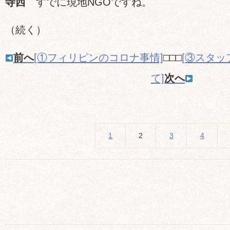
寺西
すでに現地
NGO
ですね。
（続く）
前へ
[①フィリピンのコロナ事情]
□□□
[③スタ
て]
次へ
1
2
3
4
コ
ロ
ナ
禍
の
フ