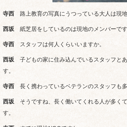
寺西
路上教育の写真にうつっている大人は現地
西坂
紙芝居をしているのは現地のメンバーで
寺西
スタッフは何人くらいいますか。
西坂
子どもの家に住み込んでいるスタッフとあ
す。
寺西
長く携わっているベテランのスタッフも多
西坂
そうですね、長く働いてくれる人が多くて
す。