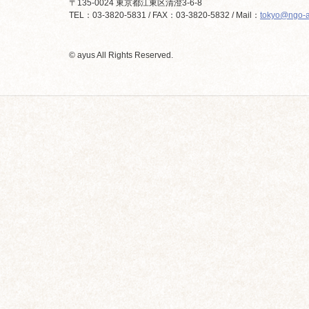
〒135-0024 東京都江東区清澄3-6-8
TEL：03-3820-5831 / FAX：03-3820-5832 / Mail：
tokyo@ngo-a
© ayus All Rights Reserved.