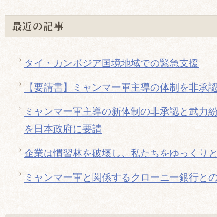
ィ
最近の記事
リ
ピ
ン、
大
タイ・カンボジア国境地域での緊急支援
都
会
【要請書】ミャンマー軍主導の体制を非承
の
陰
ミャンマー軍主導の新体制の非承認と武力
に
を日本政府に要請
暮
ら
企業は慣習林を破壊し、私たちをゆっくり
す
子
ミャンマー軍と関係するクローニー銀行と
ど
も
た