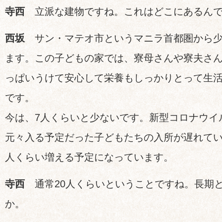
寺西
立派な建物ですね。これはどこにあるんで
西坂
サン・マテオ市というマニラ首都圏から少
ます。この子どもの家では、寮母さんや寮夫さ
っぱいうけて安心して栄養もしっかりとって生
です。
今は、
7
人くらいと少ないです。新型コロナウイ
元々入る予定だった子どもたちの入所が遅れて
人くらい増える予定になっています。
寺西
通常
20
人くらいということですね。長期
か。