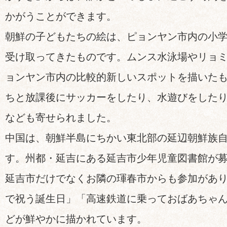
かがうことができます。
朝鮮の子どもたちの絵は、ピョンヤン市内の小
受け取ってきたものです。ムンス水泳場やリョ
ョンヤン市内の比較的新しいスポットを描いた
ちと放課後にサッカーをしたり、水遊びをした
なども寄せられました。
中国は、朝鮮半島にちかい東北部の延辺朝鮮族
す。州都・延吉にある延吉市少年児童図書館が
延吉市だけでなくお隣の琿春市からも参加があ
で祝う誕生日」「高速鉄道に乗っておばあちゃ
どが鮮やかに描かれています。