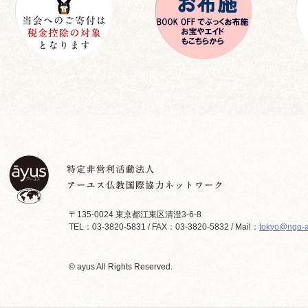
〒135-0024 東京都江東区清澄3-6-8
TEL：03-3820-5831 / FAX：03-3820-5832 / Mail：
tokyo@ngo-a
© ayus All Rights Reserved.