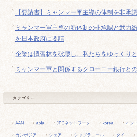
【要請書】ミャンマー軍主導の体制を非承
ミャンマー軍主導の新体制の非承認と武力
を日本政府に要請
企業は慣習林を破壊し、私たちをゆっくり
ミャンマー軍と関係するクローニー銀行と
AAN
apla
JFCネットワーク
korea
イン
カンボジア
シェア
シャプラニール
タイ