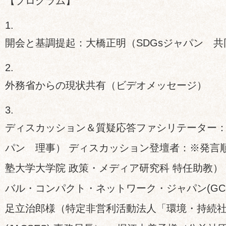
【プログラム】
開会と基調提起：大橋正明（SDGsジャパン 
外務省からの現状共有（ビデオメッセージ）
ディスカッション＆質疑応答ファシリテーター：
パン 理事） ディスカッション登壇者：※発言順
塾大学大学院 政策・メディア研究科 特任助教）
バル・コンパクト・ネットワーク・ジャパン(GC
足立治郎様（特定非営利活動法人「環境・持続