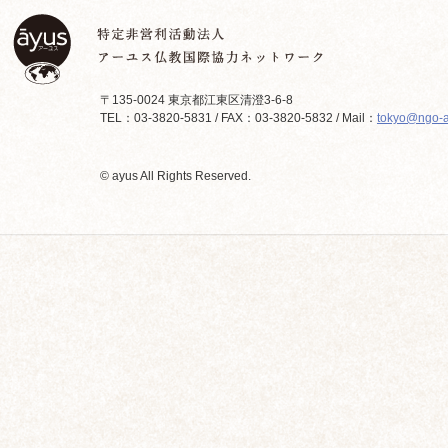
〒135-0024 東京都江東区清澄3-6-8
TEL：03-3820-5831 / FAX：03-3820-5832 / Mail：
tokyo@ngo-a
© ayus All Rights Reserved.