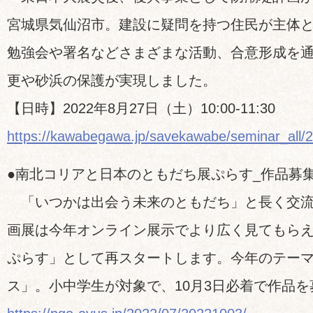
宮城県気仙沼市。建設に疑問を持つ住民が主体
勉強会や署名などさまざまな活動、合意形成を
更や砂浜の保護が実現しました。
【日時】2022年8月27日（土）10:00-11:30
https://kawabegawa.jp/savekawabe/seminar_all/
●南北コリアと日本のともだち展ぷらす_作品募
「いつかは出会う未来のともだち」と長く交流
画展は今年オンライン展示でより広く見てもら
ぷらす」として再スタートします。今年のテー
ス」。小中学生が対象で、10月3日必着で作品