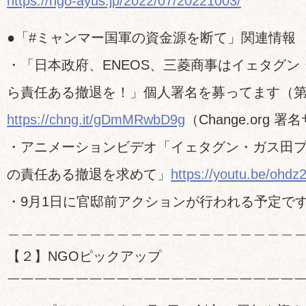
https://ngo-ayus.jp/2022/07/20221003/
●「#ミャンマー国軍の資金源を断て」関連情報
・「日本政府、ENEOS、三菱商事はイェタグン
ら責任ある撤退を！」個人署名を募ってます（第2
https://chng.it/gDmMRwbD9g
（Change.org 
・アニメーションビデオ「イェタグン・ガス田
の責任ある撤退を求めて」
https://youtu.be/ohd
・9月1日に官邸前アクションが行われる予定で
＿＿＿＿＿＿＿＿＿＿＿＿＿＿＿＿＿＿＿＿＿
【２】NGOピックアップ
￣￣￣￣￣￣￣￣￣￣￣￣￣￣￣￣￣￣￣￣￣