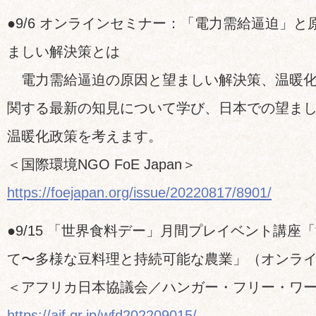
●9/6 オンラインセミナー：「電力需給逼迫」
ましい解決策とは
電力需給逼迫の原因と望ましい解決策、温暖化
関する最新の知見について学び、日本での望ま
温暖化政策を考えます。
＜国際環境NGO FoE Japan＞
https://foejapan.org/issue/20220817/8901/
●9/15 「世界食料デー」月間プレイベント講座
て〜多様な豆料理と持続可能な農業」（オンラ
＜アフリカ日本協議会／ハンガー・フリー・ワ
https://ajf.gr.jp/wfd202209015/