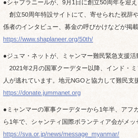
●シャプラニールが、9月1日に創立50周年を迎
創立50周年特設サイトにて、寄せられた祝辞や
係者のインタビュー、募金の呼びかけなどが掲
https://www.shaplaneer.org/50th/
●ジュマ・ネットが、ミャンマー難民緊急支援活
2021年2月の国軍クーデター以降、インド・ミ
人が逃れています。地元NGOと協力して難民支
https://donate.jummanet.org
●ミャンマーの軍事クーデターから1年半、アフ
ら1年で、シャンティ国際ボランティア会がメッ
https://sva.or.jp/news/message_myanmar/