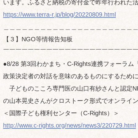
います。ふるさと納税の寄付金で昨年行われた
https://www.terra-r.jp/blog/20220809.html
＿＿＿＿＿＿＿＿＿＿＿＿＿＿＿＿＿＿＿＿＿
【３】NGO等情報告知板
￣￣￣￣￣￣￣￣￣￣￣￣￣￣￣￣￣￣￣￣￣
●8/28 第3回わかまち・C-Rights連携フォー
政策決定者の対話を意味のあるものにするため
子どものこころ専門医の山口有紗さんと認定N
の山本晃史さんがクロストーク形式でオンライ
＜国際子ども権利センター（C-Rights）＞
http://www.c-rights.org/news/news3/220729.html