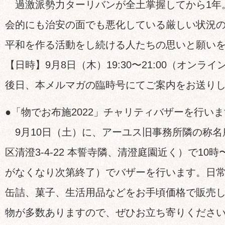
過激派勢力ターリバンが全土掌握してから1年
会的にも治安の面でも悪化している厳しい状況
平和を作る活動をし続ける人たちの思いと願い
【日時】9月8日（木）19:30〜21:00（オンライ
後日、本メルマガの臨時号にてご案内をお送り
●「物でお布施2022」チャリティバザーを行いま
9月10日（土）に、アーユス旧事務所隣の称名
区清澄3-4-22 本誓寺隣、清澄庭園近く）で10時
がなくなり次第終了）でバザーを行います。日
缶詰、菓子、生活用品などをお手頃価格で販売
物が多数ありますので、ぜひお立ち寄りくださ