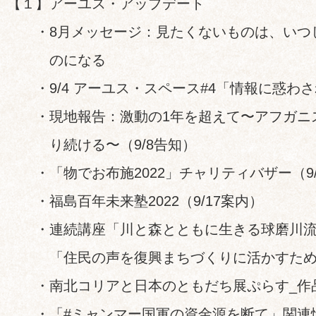
【１】アーユス・アップデート
・8月メッセージ：見たくないものは、いつ
のになる
・9/4 アーユス・スペース#4「情報に惑わ
・現地報告：激動の1年を超えて〜アフガニ
り続ける〜（9/8告知）
・「物でお布施2022」チャリティバザー（9/
・福島百年未来塾2022（9/17案内）
・連続講座「川と森とともに生きる球磨川流域
「住民の声を復興まちづくりに活かすために」(
・南北コリアと日本のともだち展ぷらす_作
・「#ミャンマー国軍の資金源を断て」関連