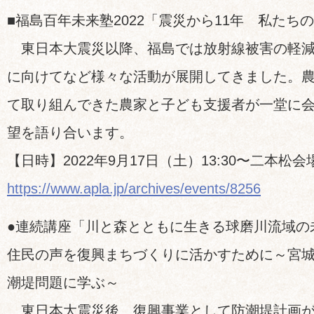
■福島百年未来塾2022「震災から11年 私たち
東日本大震災以降、福島では放射線被害の軽減
に向けてなど様々な活動が展開してきました。
て取り組んできた農家と子ども支援者が一堂に
望を語り合います。
【日時】2022年9月17日（土）13:30〜二本松
https://www.apla.jp/archives/events/8256
●連続講座「川と森とともに生きる球磨川流域の
住民の声を復興まちづくりに活かすために～宮
潮堤問題に学ぶ～
東日本大震災後、復興事業として防潮堤計画が