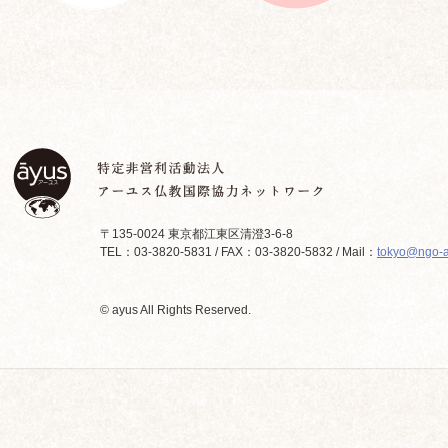
〒135-0024 東京都江東区清澄3-6-8
TEL：03-3820-5831 / FAX：03-3820-5832 / Mail：
tokyo@ngo-a
© ayus All Rights Reserved.