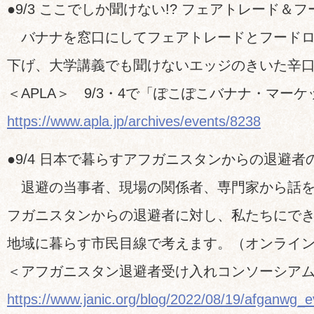
●9/3 ここでしか聞けない!? フェアトレード＆
バナナを窓口にしてフェアトレードとフードロ
下げ、大学講義でも聞けないエッジのきいた辛
＜APLA＞ 9/3・4で「ぽこぽこバナナ・マー
https://www.apla.jp/archives/events/8238
●9/4 日本で暮らすアフガニスタンからの退避
退避の当事者、現場の関係者、専門家から話を
フガニスタンからの退避者に対し、私たちにで
地域に暮らす市民目線で考えます。（オンライ
＜アフガニスタン退避者受け入れコンソーシア
https://www.janic.org/blog/2022/08/19/afganwg_