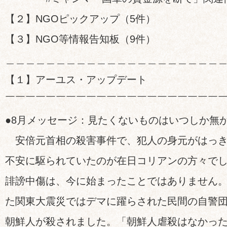
【２】NGOピックアップ（5件）
【３】NGO等情報告知板（9件）
＿＿＿＿＿＿＿＿＿＿＿＿＿＿＿＿＿＿＿＿＿
【１】アーユス・アップデート
￣￣￣￣￣￣￣￣￣￣￣￣￣￣￣￣￣￣￣￣￣
●8月メッセージ：見たくないものはいつしか無
安倍元首相の殺害事件で、犯人の身元がはっき
不安に駆られていたのが在日コリアンの方々で
誹謗中傷は、今に始まったことではありません。1
た関東大震災ではデマに躍らされた民間の自警
朝鮮人が殺されました。「朝鮮人虐殺はなかっ