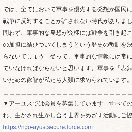
では、全てにおいて軍事を優先する発想が国民
戦争に反対することが許されない時代がありま
問わず、軍事的な発想が究極には戦争を引き起
の加担に結びついてしまうという歴史の教訓を
らないでしょう。従って、軍事的な情報には常
ていなければならないと思います。軍事を「表
いための叡智が私たち人類に求められています
＿＿＿＿＿＿＿＿＿＿＿＿＿＿＿＿＿＿＿＿＿
▼アーユスでは会員を募集しています。すべて
れ、生かされ生かし合う世界をめざす活動にご
https://ngo-ayus.secure.force.com