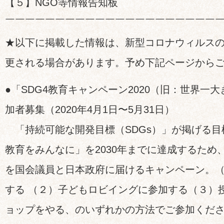
【５】NGO等情報告知板
￣￣￣￣￣￣￣￣￣￣￣￣￣￣￣￣￣￣￣￣￣
★以下に掲載した情報は、新型コロナウィルス
更される場合があります。予め下記ページから
●「SDG4教育キャンペーン2020（旧：世界一
加者募集（2020年4月1日〜5月31日）
「持続可能な開発目標（SDGs）」が掲げる目
教育をみんなに」を2030年までに達成するため
を国会議員と日本政府に届けるキャンペーン。
する （２）子どもロビイングに参加する（３）
ョップをやる、のいずれかの方法でご参加くだ