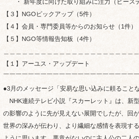
・ 新年度に向けた取り組みに注力（ピー
【３】NGOピックアップ（5件）
【４】会員・専門委員等からのお知らせ（1件）
【５】NGO等情報告知板（4件）
＿＿＿＿＿＿＿＿＿＿＿＿＿＿＿＿＿＿＿＿＿
【１】アーユス・アップデート
￣￣￣￣￣￣￣￣￣￣￣￣￣￣￣￣￣￣￣￣￣
●3月のメッセージ「安易な思い込みに頼ること
NHK連続テレビ小説『スカーレット』は、新
の影響のように先が見えない展開でしたが、回
世界の深みが伝わり、より繊細な感情を表現す
ように思います。悪意がないのに主人公の二人