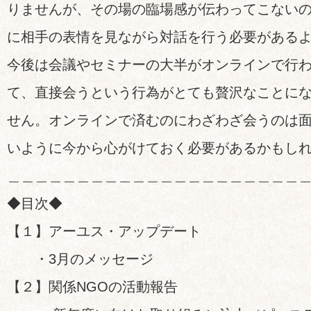
りませんが、その場の臨場感が伝わってこない
に相手の表情を見ながら対話を行う必要がある
今後は会議やセミナーの大半がオンラインで行
て、直接会うという行為がとても贅沢なことに
せん。オンラインで済むのにわざわざ会うのは
いように今から心がけておく必要があるかもし
＿＿＿＿＿＿＿＿＿＿＿＿＿＿＿＿＿＿＿＿＿
◆目次◆
【１】アーユス・アップデート
・3月のメッセージ
【２】関係NGOの活動報告