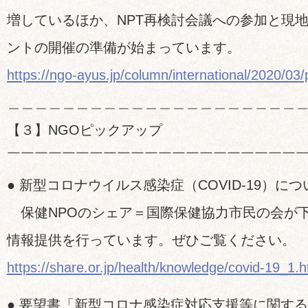
増しているほか、NPT再検討会議への参加と現
ントの開催の準備が始まっています。
https://ngo-ayus.jp/column/international/2020/03
＿＿＿＿＿＿＿＿＿＿＿＿＿＿＿＿＿＿＿＿＿
【３】NGOピックアップ
￣￣￣￣￣￣￣￣￣￣￣￣￣￣￣￣￣￣￣￣￣
● 新型コロナウイルス感染症（COVID-19）につ
保健NPOのシェア＝国際保健協力市民の会が
情報提供を行っています。ぜひご覧ください。
https://share.or.jp/health/knowledge/covid-19_1.h
● 要望書「新型コロナ感染症対応支援等に関す