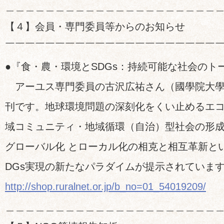
＿＿＿＿＿＿＿＿＿＿＿＿＿＿＿＿＿＿＿＿＿
【４】会員・専門委員等からのお知らせ
￣￣￣￣￣￣￣￣￣￣￣￣￣￣￣￣￣￣￣￣￣
●『食・農・環境とSDGs：持続可能な社会のト
アーユス専門委員の古沢広祐さん（國學院大學
刊です。地球環境問題の深刻化をくい止めるエ
域コミュニティ・地域循環（自治）型社会の形
グローバル化 とローカル化の相克と相互革新と
DGs実現の新たなパラダイムが提示されていま
http://shop.ruralnet.or.jp/b_no=01_54019209/
＿＿＿＿＿＿＿＿＿＿＿＿＿＿＿＿＿＿＿＿＿