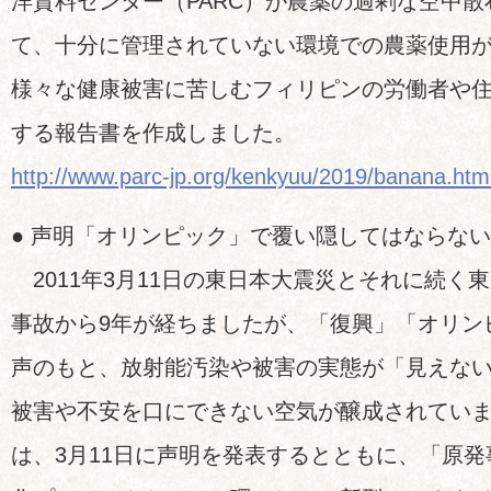
洋資料センター（PARC）が農薬の過剰な空中
て、十分に管理されていない環境での農薬使用
様々な健康被害に苦しむフィリピンの労働者や
する報告書を作成しました。
http://www.parc-jp.org/kenkyuu/2019/banana.htm
● 声明「オリンピック」で覆い隠してはならな
2011年3月11日の東日本大震災とそれに続く
事故から9年が経ちましたが、「復興」「オリン
声のもと、放射能汚染や被害の実態が「見えな
被害や不安を口にできない空気が醸成されています。F
は、3月11日に声明を発表するとともに、「原