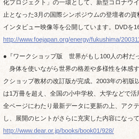
化プロジェクト」の一環として、新型コロナウ
止となった3月の国際シンポジウムの登壇者の資
インタビュー映像等を公開しています。DVDを1
http://www.foejapan.org/energy/fukushima/20031
●『ワークショップ版 世界がもし100人の村だ
身体を使いながら世界の格差や多様性を体感する
クショップ教材の改訂版が完成。2003年の初版
は1万冊を超え、全国の小中学校、大学などで活
全ページにわたり最新データに更新の上、アク
し、展開のヒントがさらに充実した内容になっ
http://www.dear.or.jp/books/book01/928/