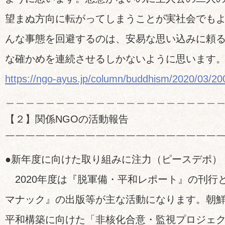
望まぬ方向に転がってしまうことが実社会でも
んな事態を回避するのは、安易な思い込みに頼
な確かめを連続させるしかないように思います
https://ngo-ayus.jp/column/buddhism/2020/03/2
＿＿＿＿＿＿＿＿＿＿＿＿＿＿＿＿＿＿＿＿＿
【２】関係NGOの活動報告
￣￣￣￣￣￣￣￣￣￣￣￣￣￣￣￣￣￣￣￣￣
●新年度に向けた取り組みに注力（ピースデポ）
2020年度は『脱軍備・平和レポート』の刊行
マナック』の出版等が主な活動になります。朝
平和構築に向けた「非核化合意・監視プロジェ