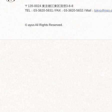
〒135-0024 東京都江東区清澄3-6-8
TEL：03-3820-5831 / FAX：03-3820-5832 / Mail：
tokyo@ngo-a
© ayus All Rights Reserved.