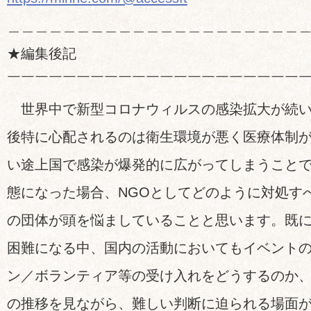
＿＿＿＿＿＿＿＿＿＿＿＿＿＿＿＿＿＿＿＿＿
★編集後記
￣￣￣￣￣￣￣￣￣￣￣￣￣￣￣￣￣￣￣￣￣
世界中で新型コロナウィルスの感染拡大が続い
後特に心配されるのは衛生環境が悪く医療体制
い途上国で感染が爆発的に広がってしまうこと
態になった場合、NGOとしてどのように対処す
の団体が頭を悩ましていることと思います。既
困難になる中、国内の活動においてもイベント
ン／ボランティア等の受け入れをどうするのか
の推移を見ながら、難しい判断に迫られる場面