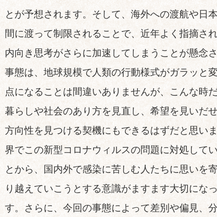
とが予想されます。そして、海外への渡航や日
間に渡って制限されることで、近年よく指摘さ
内向き思考がさらに加速してしまうことが懸念
事態は、地球規模で人類の行動様式がガラッと
点になることは間違いありませんが、こんな時
暮らしや社会のあり方を見直し、希望を見いだ
方向性を見つける契機にもできるはずだと思い
界でこの新型コロナウィルスの問題に対処して
とから、国内外で感染に苦しむ人たちに思いを
り越えていこうとする意識がますます大切にな
す。さらに、今回の事態によって差別や偏見、