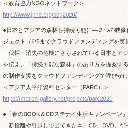
＜教育協力NGOネットワーク＞
http://www.jnne.org/sdg2020/
●日本とアジアの森林を持続可能に―２つの映像
ジェクト（6/5までクラウドファンディングを実
伐採・消失の危機にさらされている日本とアジ
を伝え、「持続可能な森林」のあり方を提案する
の制作支援をクラウドファンディングで呼びか
＜アジア太平洋資料センター（PARC）＞
https://motion-gallery.net/projects/parc2020
●「春のBOOK＆CDステナイ生活キャンペーン」（
断捨離や引越しで出てきた本、CD、DVD、ゲ