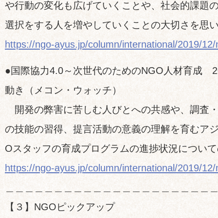
や行動の変化も広げていくことや、社会的課題
選択をする人を増やしていくことの大切さを思
https://ngo-ayus.jp/column/international/2019/12
●国際協力4.0～次世代のためのNGO人材育成 2
動き（メコン・ウォッチ）
開発の弊害に苦しむ人びとへの共感や、調査・
の技能の習得、提言活動の意義の理解を育むアジ
Oスタッフの育成プログラムの進捗状況について
https://ngo-ayus.jp/column/international/2019/1
＿＿＿＿＿＿＿＿＿＿＿＿＿＿＿＿＿＿＿＿＿
【３】NGOピックアップ