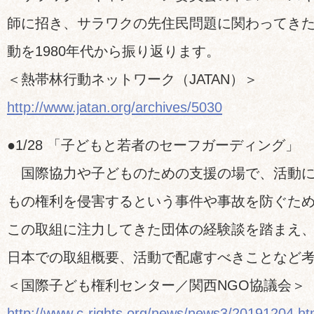
師に招き、サラワクの先住民問題に関わってき
動を1980年代から振り返ります。
＜熱帯林行動ネットワーク（JATAN）＞
http://www.jatan.org/archives/5030
●1/28 「子どもと若者のセーフガーディング」
国際協力や子どものための支援の場で、活動に
もの権利を侵害するという事件や事故を防ぐた
この取組に注力してきた団体の経験談を踏まえ
日本での取組概要、活動で配慮すべきことなど
＜国際子ども権利センター／関西NGO協議会＞
http://www.c-rights.org/news/news3/20191204.ht