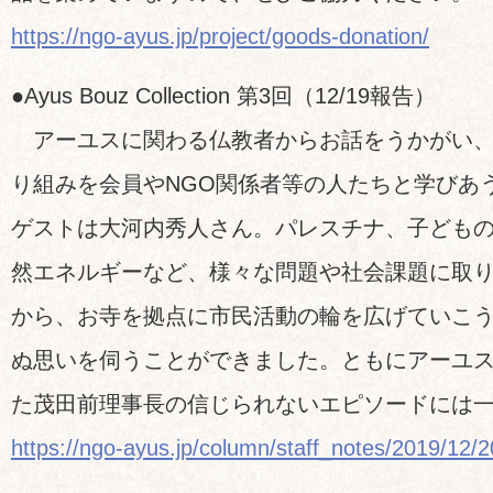
https://ngo-ayus.jp/project/goods-donation/
●Ayus Bouz Collection 第3回（12/19報告）
アーユスに関わる仏教者からお話をうかがい、
り組みを会員やNGO関係者等の人たちと学びあ
ゲストは大河内秀人さん。パレスチナ、子ども
然エネルギーなど、様々な問題や社会課題に取
から、お寺を拠点に市民活動の輪を広げていこ
ぬ思いを伺うことができました。ともにアーユ
た茂田前理事長の信じられないエピソードには
https://ngo-ayus.jp/column/staff_notes/2019/12/