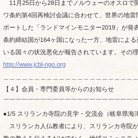
11月25日から28日までノルウェーのオスロで
ワ条約第4回再検討会議に合わせて、世界の地雷
ポートした「ランドマインモニター2019」が発
条約締結国が164ヶ国になった一方、地雷によ
いる国々の状況悪化が報告されています。その
http://www.jcbl-ngo.org
＿＿＿＿＿＿＿＿＿＿＿＿＿＿＿＿＿＿＿＿＿
【４】会員・専門委員等からのお知らせ
￣￣￣￣￣￣￣￣￣￣￣￣￣￣￣￣￣￣￣￣￣
●1/5 スリランカ寺院の見学・交流会（岐阜県海
スリランカ人仏教者により、スリランカ寺院が