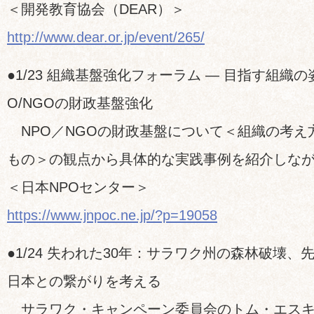
＜開発教育協会（DEAR）＞
http://www.dear.or.jp/event/265/
●1/23 組織基盤強化フォーラム ― 目指す組織
O/NGOの財政基盤強化
NPO／NGOの財政基盤について＜組織の考え
もの＞の観点から具体的な実践事例を紹介しな
＜日本NPOセンター＞
https://www.jnpoc.ne.jp/?p=19058
●1/24 失われた30年：サラワク州の森林破壊
日本との繋がりを考える
サラワク・キャンペーン委員会のトム・エスキ