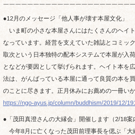
￣￣￣￣￣￣￣￣￣￣￣￣￣￣￣￣￣￣￣￣￣
●12月のメッセージ「他人事が壊す本屋文化」
いま町の小さな本屋さんにはたくさんのヘイト
なっています。経営を支えていた雑誌とコミッ
取次という日本独特の配本システムで本屋が入
となどが要因として挙げられます。ヘイト本を
法は、がんばっている本屋に通って良質の本を
のことに尽きます。正月休みにお薦めの一冊い
https://ngo-ayus.jp/column/buddhism/2019/12/1
●「茂田真澄さんの大縁会」開催します（2/18案
今年8月に亡くなった茂田前理事長を偲ぶ「大縁