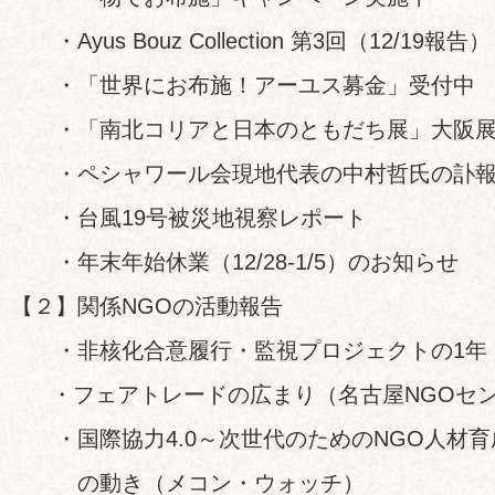
・Ayus Bouz Collection 第3回（12/19報告）
・「世界にお布施！アーユス募金」受付中
・「南北コリアと日本のともだち展」大阪展
・ペシャワール会現地代表の中村哲氏の訃報
・台風19号被災地視察レポート
・年末年始休業（12/28-1/5）のお知らせ
【２】関係NGOの活動報告
・非核化合意履行・監視プロジェクトの1年
・フェアトレードの広まり（名古屋NGOセ
・国際協力4.0～次世代のためのNGO人材育成 
の動き（メコン・ウォッチ）