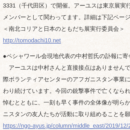
3331（千代田区）で開催。アーユスは東京展実
メンバーとして関わってます。詳細は下記ペー
＜南北コリアと日本のともだち展実行委員会＞
http://tomodachi10.net
●ペシャワール会現地代表の中村哲氏の訃報に寄
アーユスは中村さんと直接接点はありませんで
際ボランティアセンターのアフガニスタン事業に
わり続けています。今回の銃撃事件で亡くなら
悼むとともに、一刻も早く事件の全体像が明ら
ニスタンの友人たちが活動に取り組めることを
https://ngo-ayus.jp/column/middle_east/2019/12