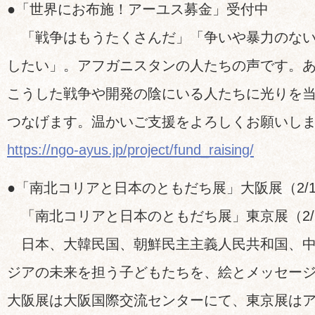
●「世界にお布施！アーユス募金」受付中
「戦争はもうたくさんだ」「争いや暴力のない
したい」。アフガニスタンの人たちの声です。
こうした戦争や開発の陰にいる人たちに光りを
つなげます。温かいご支援をよろしくお願いし
https://ngo-ayus.jp/project/fund_raising/
●「南北コリアと日本のともだち展」大阪展（2/14
「南北コリアと日本のともだち展」東京展（2/28
日本、大韓民国、朝鮮民主主義人民共和国、中
ジアの未来を担う子どもたちを、絵とメッセー
大阪展は大阪国際交流センターにて、東京展は