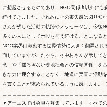
に想起させるものであり、NGO関係者以外にも
続けてきました。それ故にその喪失感は図り知
さんが残した活動の軌跡やメッセージは、今後N
多くの人にとって示唆を与え続けることになる
NGO業界は激動する世界情勢に大きく翻弄され
面していますが、だからこそ中村さんが示して
念」や「揺るぎない現地社会との信頼関係」を
きな力に迎合することなく、地道に実直に活動
を貫くことが求められているように感じます。
＿＿＿＿＿＿＿＿＿＿＿＿＿＿＿＿＿＿＿＿＿
▼アーユスでは会員を募集しています。すべて