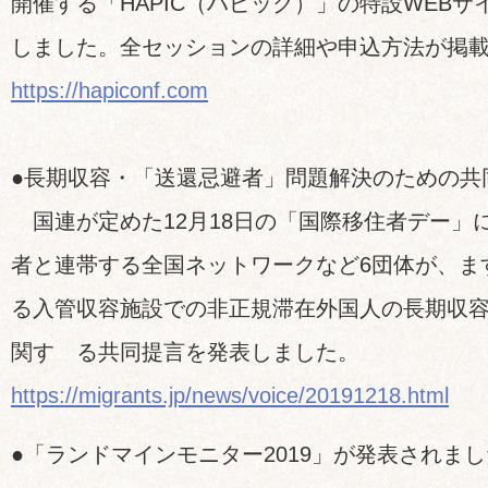
開催する「HAPIC（ハピック）」の特設WEBサ
しました。全セッションの詳細や申込方法が掲
https://hapiconf.com
●長期収容・「送還忌避者」問題解決のための共
国連が定めた12月18日の「国際移住者デー」
者と連帯する全国ネットワークなど6団体が、ま
る入管収容施設での非正規滞在外国人の長期収
関す る共同提言を発表しました。
https://migrants.jp/news/voice/20191218.html
●「ランドマインモニター2019」が発表されまし