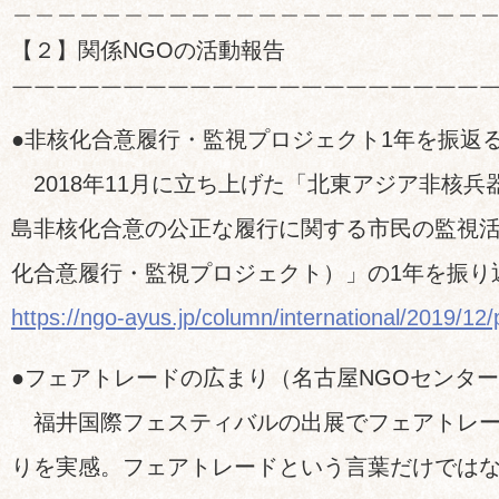
＿＿＿＿＿＿＿＿＿＿＿＿＿＿＿＿＿＿＿＿＿
【２】関係NGOの活動報告
￣￣￣￣￣￣￣￣￣￣￣￣￣￣￣￣￣￣￣￣￣
●非核化合意履行・監視プロジェクト1年を振返
2018年11月に立ち上げた「北東アジア非核兵
島非核化合意の公正な履行に関する市民の監視
化合意履行・監視プロジェクト）」の1年を振り
https://ngo-ayus.jp/column/international/2019/12
●フェアトレードの広まり（名古屋NGOセンタ
福井国際フェスティバルの出展でフェアトレー
りを実感。フェアトレードという言葉だけでは