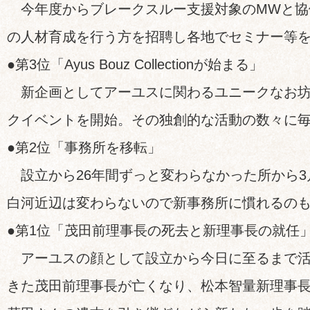
今年度からブレークスルー支援対象のMWと協
の人材育成を行う方を招聘し各地でセミナー等
●第3位「Ayus Bouz Collectionが始まる」
新企画としてアーユスに関わるユニークなお坊
クイベントを開始。その独創的な活動の数々に
●第2位「事務所を移転」
設立から26年間ずっと変わらなかった所から3
白河近辺は変わらないので新事務所に慣れるの
●第1位「茂田前理事長の死去と新理事長の就任
アーユスの顔として設立から今日に至るまで活
きた茂田前理事長が亡くなり、松本智量新理事