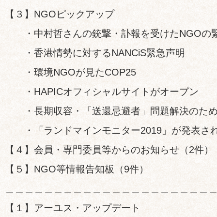
【３】NGOピックアップ
・中村哲さんの銃撃・訃報を受けたNGOの
・香港情勢に対するNANCiS緊急声明
・環境NGOが見たCOP25
・HAPICオフィシャルサイトがオープン
・長期収容・「送還忌避者」問題解決のため
・「ランドマインモニター2019」が発表さ
【４】会員・専門委員等からのお知らせ（2件）
【５】NGO等情報告知板（9件）
＿＿＿＿＿＿＿＿＿＿＿＿＿＿＿＿＿＿＿＿＿
【１】アーユス・アップデート