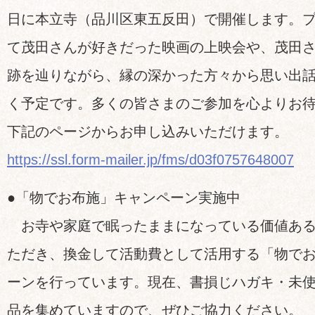
日に本立寺（品川区東五反田）で開催します。
て茂田さんが好きだった映画の上映会や、茂田
跡を辿りながら、縁の深かった方々から思い出
く予定です。多くの皆さまのご参加を心よりお
下記のページからお申し込みいただけます。
https://ssl.form-mailer.jp/fms/d03f0757648007
●「物でお布施」キャンペーン実施中
お寺や家庭で眠ったままになっている価値ある
ただき、換金して活動費として活用する「物で
ーンを行っています。現在、書損じハガキ・未
品を集めていますので、ぜひご協力ください。