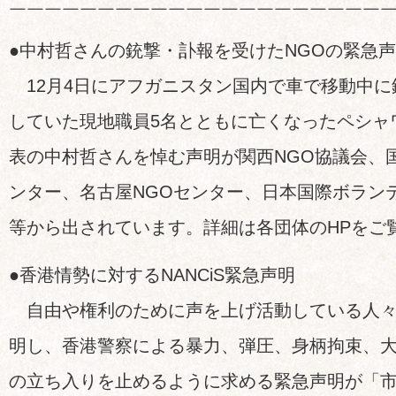
￣￣￣￣￣￣￣￣￣￣￣￣￣￣￣￣￣￣￣￣￣
●中村哲さんの銃撃・訃報を受けたNGOの緊急
12月4日にアフガニスタン国内で車で移動中に
していた現地職員5名とともに亡くなったペシャ
表の中村哲さんを悼む声明が関西NGO協議会、
ンター、名古屋NGOセンター、日本国際ボラン
等から出されています。詳細は各団体のHPをご
●香港情勢に対するNANCiS緊急声明
自由や権利のために声を上げ活動している人々
明し、香港警察による暴力、弾圧、身柄拘束、
の立ち入りを止めるように求める緊急声明が「