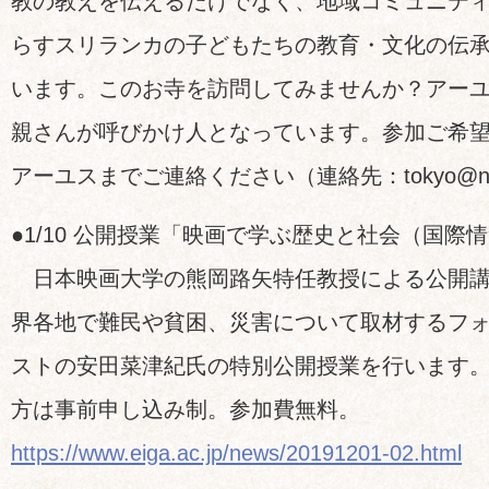
教の教えを伝えるだけでなく、地域コミュニテ
らすスリランカの子どもたちの教育・文化の伝
います。このお寺を訪問してみませんか？アー
親さんが呼びかけ人となっています。参加ご希
アーユスまでご連絡ください（連絡先：tokyo@ngo
●1/10 公開授業「映画で学ぶ歴史と社会（国際
日本映画大学の熊岡路矢特任教授による公開講
界各地で難民や貧困、災害について取材するフ
ストの安田菜津紀氏の特別公開授業を行います
方は事前申し込み制。参加費無料。
https://www.eiga.ac.jp/news/20191201-02.html