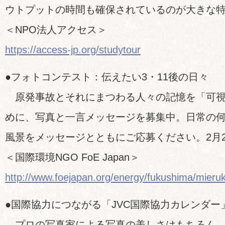
ウトプットの時間も確保されているのが大きな
＜NPO法人アクセス＞
https://access-jp.org/studytour
●フォトコンテスト：伝えたい3・11後の日々
原発事故とそれにまつわる人々の記憶を「可視
めに、写真と一言メッセージを募集中。日常の
風景をメッセージとともにご応募ください。2月
＜国際環境NGO FoE Japan＞
http://www.foejapan.org/energy/fukushima/mieru
●国際協力につながる「JVC国際協力カレンダー
プロの写真家による写真の美しさはもちろん、