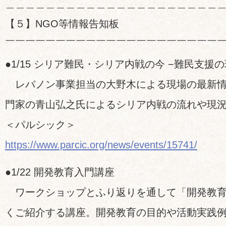
＿＿＿＿＿＿＿＿＿＿＿＿＿＿＿＿＿＿＿＿＿
【５】NGO等情報告知板
￣￣￣￣￣￣￣￣￣￣￣￣￣￣￣￣￣￣￣￣￣
●1/15 シリア難民・シリア内戦の今 −難民支援
レバノン事業担当の大野木による現場の最新情
門家の青山弘之氏によるシリア内戦の流れや現
＜パルシック＞
https://www.parcic.org/news/events/15741/
●1/22 開発教育入門講座
ワークショップとふり返りを通して「開発教育
くご紹介する講座。開発教育の目的や活動実践