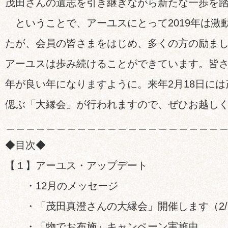
茂田さんの遺志を引き継ぎながら新たな一歩を
ということで、アーユスにとって2019年は激
たが、会員の皆さまをはじめ、多くの方の励ま
アーユスは歩み続けることができています。皆さま
年が良い年になりますように。来年2月18日に
偲ぶ「大縁会」が行われますので、ぜひお越し
＿＿＿＿＿＿＿＿＿＿＿＿＿＿＿＿＿＿＿＿＿
◆目次◆
【１】アーユス・アップデート
・12月のメッセージ
・「茂田真澄さんの大縁会」開催します（2/
・「物でお布施」キャンペーン実施中