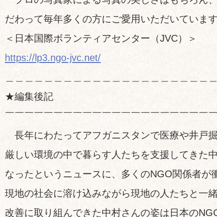
だわって毎年多くの方にご愛用いただいていま
＜日本国際ボランティアセンター（JVC）＞
https://lp3.ngo-jvc.net/
＿＿＿＿＿＿＿＿＿＿＿＿＿＿＿＿＿＿＿＿＿
★編集後記
￣￣￣￣￣￣￣￣￣￣￣￣￣￣￣￣￣￣￣￣￣
長年にわたってアフガニスタンで医療や井戸掘
厳しい環境の中で暮らす人たちを支援してきた
なったというニュースに、多くのNGO関係者が
現地の社会に溶け込みながら現地の人たちと一
改善に取り組んできた中村さんの姿は日本のNG