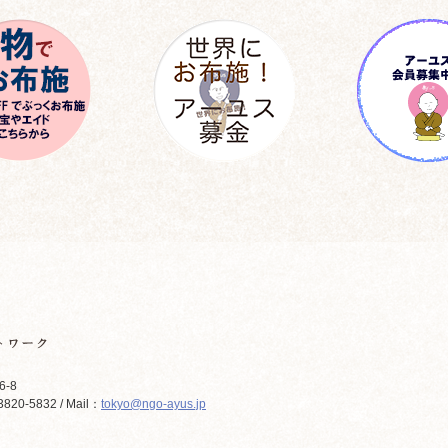
6-8
820-5832 / Mail：
tokyo@ngo-ayus.jp