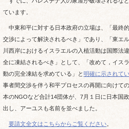
すでに、パレスチナ人の家屋が破壊されるなど
ています。
中東和平に対する日本政府の立場は、「最終的
交渉によって解決されるべき」であり、「東エ
川西岸におけるイスラエルの入植活動は国際法
全に凍結されるべき」として、「改めて，イス
動の完全凍結を求めている」と
明確に示されて
事者間交渉を伴う和平プロセスの再開に向けて
本のNGOなど合計14団体が、7月１日に日本国
出し、アーユスも名前を並べました。
要請文全文はこちらからご覧ください
。