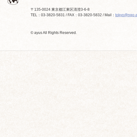
〒135-0024 東京都江東区清澄3-6-8
TEL：03-3820-5831 / FAX：03-3820-5832 / Mail：
tokyo@ngo-a
© ayus All Rights Reserved.