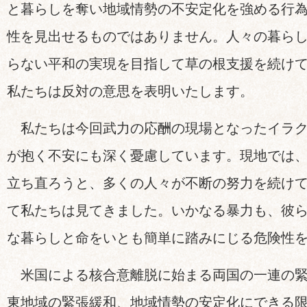
と暮らしを奪い地域情勢の不安定化を強める行
性を見出せるものではありません。人々の暮ら
らない平和の実現を目指して草の根支援を続け
私たちは反対の意思を表明いたします。
私たちは今回武力の応酬の現場となったイラク
が抱く不安にも深く憂慮しています。現地では
立ち直ろうと、多くの人々が不断の努力を続け
て私たちは見てきました。いかなる暴力も、彼
な暮らしと命をいとも簡単に踏みにじる危険性
米国による核合意離脱に始まる両国の一連の緊
東地域の緊張緩和、地域情勢の安定化にできる