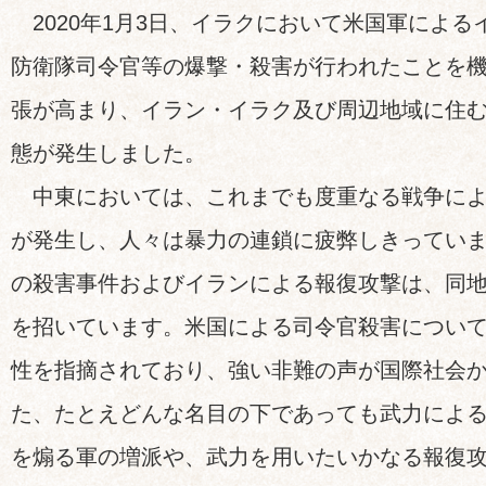
2020年1月3日、イラクにおいて米国軍による
防衛隊司令官等の爆撃・殺害が行われたことを
張が高まり、イラン・イラク及び周辺地域に住
態が発生しました。
中東においては、これまでも度重なる戦争によ
が発生し、人々は暴力の連鎖に疲弊しきってい
の殺害事件およびイランによる報復攻撃は、同
を招いています。米国による司令官殺害につい
性を指摘されており、強い非難の声が国際社会
た、たとえどんな名目の下であっても武力によ
を煽る軍の増派や、武力を用いたいかなる報復