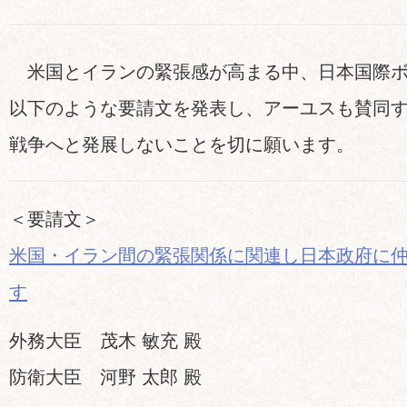
米国とイランの緊張感が高まる中、日本国際ボ
以下のような要請文を発表し、アーユスも賛同
戦争へと発展しないことを切に願います。
＜要請文＞
米国・イラン間の緊張関係に関連し日本政府に
す
外務大臣 茂木 敏充 殿
防衛大臣 河野 太郎 殿