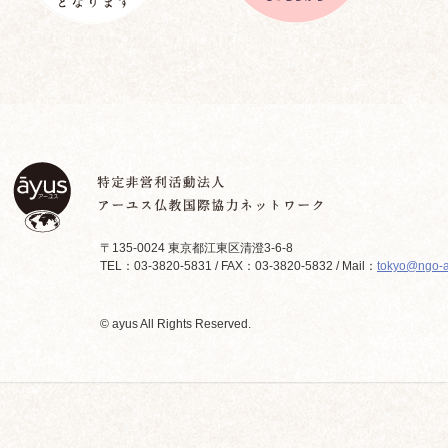
〒135-0024 東京都江東区清澄3-6-8
TEL：03-3820-5831 / FAX：03-3820-5832 / Mail：
tokyo@ngo-a
© ayus All Rights Reserved.