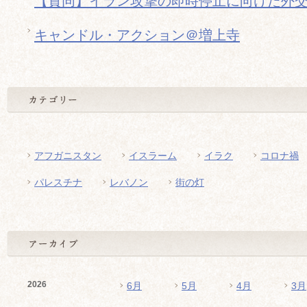
【賛同】イラン攻撃の即時停止に向けた外
キャンドル・アクション＠増上寺
アフガニスタン
イスラーム
イラク
コロナ禍
パレスチナ
レバノン
街の灯
2026
6月
5月
4月
3月