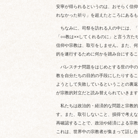
安寧が得られるというのは、おそらく信仰
れなかった祈り」を超えたところにあるも
ちなみに、司祭を訪れる人の中には、「
「○○教は××してくれるのに」と言う方
信仰や宗教は、取引をしません。また、何
的を遂行するために何かを踏み台にするこ
パレスチナ問題をはじめとする世の中の
教を自分たちの目的の手段にしたりするこ
ようとして失敗しているということの裏返
が宗教的対立だと読み替えられていきます
私たちは政治的・経済的な問題と宗教的
す。また、取引しないこと、損得で考えな
再確認することで、政治や経済による宗教
これは、世界中の宗教者が集まって話し合