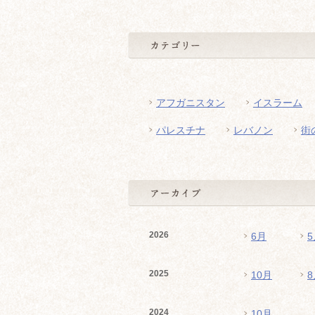
アフガニスタン
イスラーム
パレスチナ
レバノン
街
2026
6月
5
2025
10月
8
2024
10月