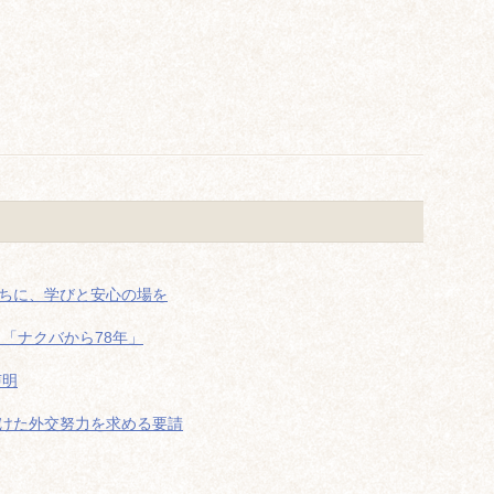
ちに、学びと安心の場を
「ナクバから78年」
声明
けた外交努力を求める要請