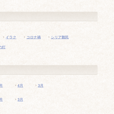
イラク
コロナ禍
シリア難民
の灯
月
4月
3月
月
3月