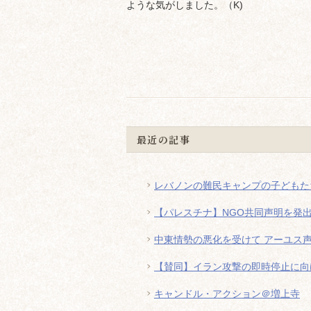
ような気がしました。（K)
最近の記事
レバノンの難民キャンプの子どもた
【パレスチナ】NGO共同声明を発出
中東情勢の悪化を受けて アーユス
【賛同】イラン攻撃の即時停止に向
キャンドル・アクション＠増上寺