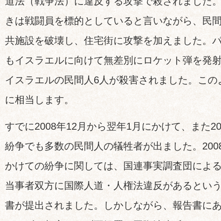
道法（戦争法）に違反する攻撃で殺されました
きは戦闘員を標的としていると言いながら、民
共施設を破壊し、住宅街に攻撃を加えました。
もイスラエルに向けて無差別にロケット弾を発射
イスラエルの民間人6人が殺害されました。この
に相当します。
すでに2008年12月から翌年1月にかけて、また2
紛争でも多数の民間人の犠牲者が出ました。2008
かけての紛争に関しては、国連事実調査団によ
当事者双方に国際人道・人権法違反があるとい
書が提出されました。しかしながら、報告書に