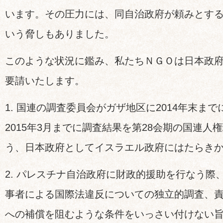
います。その圧力には、同自治政府が頼みとす
いう脅しもありました。
このような状況に鑑み、私たちＮＧＯは日本政府
要請いたします。
1. 国連の調査委員会がガザ地区に2014年末ま
2015年3月までに調査結果を第28会期の国連人
う、日本政府としてイスラエル政府にはたらき
2. パレスチナ自治政府に財政的援助を行なう際
事者による国際法違反についての独立的調査、
への補償を阻むような条件をいっさい付けない