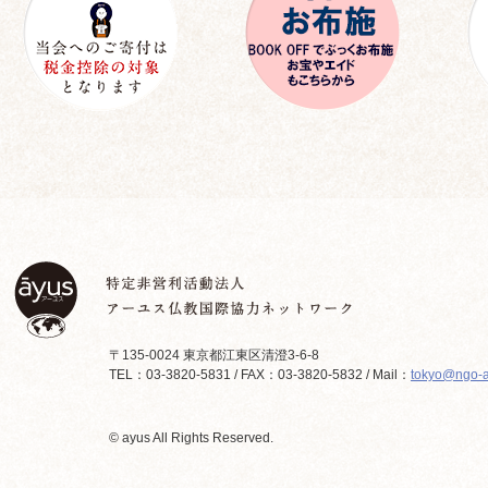
〒135-0024 東京都江東区清澄3-6-8
TEL：03-3820-5831 / FAX：03-3820-5832 / Mail：
tokyo@ngo-a
© ayus All Rights Reserved.