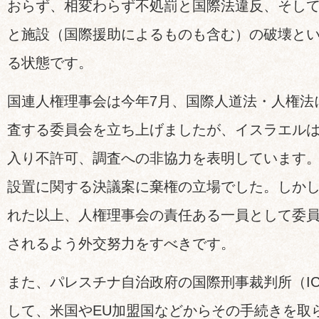
おらず、相変わらず不処罰と国際法違反、そし
と施設（国際援助によるものも含む）の破壊と
る状態です。
国連人権理事会は今年7月、国際人道法・人権法
査する委員会を立ち上げましたが、イスラエル
入り不許可、調査への非協力を表明しています
設置に関する決議案に棄権の立場でした。しか
れた以上、人権理事会の責任ある一員として委
されるよう外交努力をすべきです。
また、パレスチナ自治政府の国際刑事裁判所（I
して、米国やEU加盟国などからその手続きを取